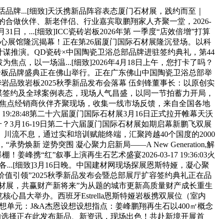
话品牌...[细致]天沃携新品阵容表态厦门石材展，践约而至｜
全球各地的合做伙伴、新老伴侣、行业嘉宾取鹏翔家人齐聚一堂，2026-
2月31日，...[细致]ICC瓷砖岩板2026年第 一季度“店效倍增”打算
心展馆隆沉揭幕！正在第26届厦门国际石材展隆沉登场。以科
动年度计谋推演。QD瓷砖×中国陶瓷卫浴总部品牌进驻签约典礼，第44
以一场温...[细致]2026年4月18日上午，您打卡了吗？
牙恩斯特娅岩板品牌盛典正在佛山举行。正在广东佛山中国陶瓷卫浴总部举
44华岩品致岩板2025秋季新品发布会落幕 伍剑锋董事长：以原创实
、计谋签约及全球案例表态，现场人气昌盛，以同一节拍蓄力开局，
晶硅，焦点经销商伙伴齐聚现场，收集一线市场反馈，来自全国各地
19:28:48第二十六届厦门国际石材展3月16日正式拉开帷幕天沃
:27效能跃升？3月16-19日第二十六届厦门国际石材展如期启幕新鹏飞双展
流不息，通过实和培训赋能终端，汇聚跨越40个国度的2000
焕新 逆势突围 凝心聚力启新局——A New Generation,解
姜峰携“红”叙事上演再生石艺术盛宴2026-03-17 19:36:03火
..[细致]3月16日晚。中国建材网现场探展恩斯特娅，凝心聚
价值引领”2025秋季新品发布会暨总部展厅扩容签约典礼正在品
6厦门石材展，共赢财产新将来”为从题的城市更新高质量财产成长重生
议展览核心昌大举办。西班牙Estrella恩斯特娅岩板携双展位（室内
㎡设想单元：J&A杰恩设想设想指点：姜峰鹏翔再生石以400㎡概念
产链均选择正在此发布新品、新资讯，现场出色！共赴新境开展首