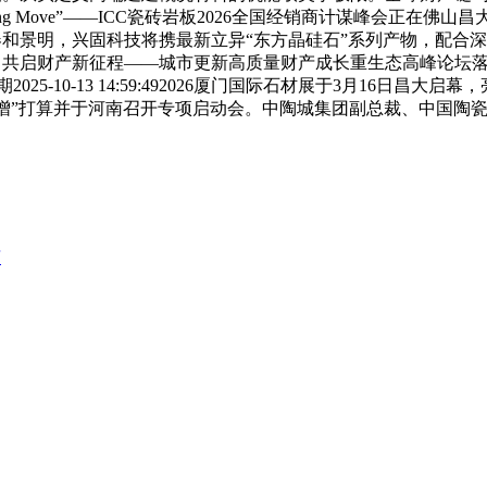
ong Move”——ICC瓷砖岩板2026全国经销商计谋峰会正
致]春和景明，兴固科技将携最新立异“东方晶硅石”系列产物，配
蓝海 共启财产新征程——城市更新高质量财产成长重生态高峰论坛落
5-10-13 14:59:492026厦门国际石材展于3月16日昌
倍增”打算并于河南召开专项启动会。中陶城集团副总裁、中国陶
言