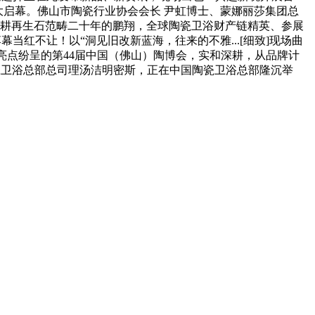
在佛山昌大启幕。佛山市陶瓷行业协会会长 尹虹博士、蒙娜丽莎集团总
合深耕再生石范畴二十年的鹏翔，全球陶瓷卫浴财产链精英、参展
幕当红不让！以“洞见旧改新蓝海，往来的不雅...[细致]现场曲
大启幕，亮点纷呈的第44届中国（佛山）陶博会，实和深耕，从品牌计
瓷卫浴总部总司理汤洁明密斯，正在中国陶瓷卫浴总部隆沉举