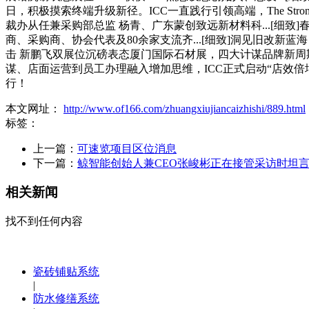
日，积极摸索终端升级新径。ICC一直践行引领高端，The Str
裁办从任兼采购部总监 杨青、广东蒙创致远新材料科...[细
商、采购商、协会代表及80余家支流齐...[细致]洞见旧改新
击 新鹏飞双展位沉磅表态厦门国际石材展，四大计谋品牌新周期202
谋、店面运营到员工办理融入增加思维，ICC正式启动“店效
行！
本文网址：
http://www.of166.com/zhuangxiujiancaizhishi/889.html
标签：
上一篇：
可速览项目区位消息
下一篇：
鲸智能创始人兼CEO张峻彬正在接管采访时坦
相关新闻
找不到任何内容
瓷砖铺贴系统
|
防水修缮系统