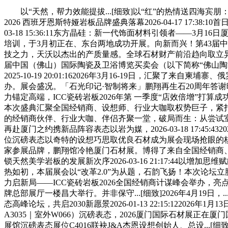
以“天然，帮力效能提拔...[细致]以“红”的热情送四海宾朋：
2026 西班牙恩斯特娅岩板品牌盛典落幕2026-04-17 17
03-18 15:36:11东方晶硅：新一代饰面材料引领者——3月16日厦门
培训，于3月初正在、东台两地成功开展。向新而兴！第43届
技之力，天沃以杰出的产质量感。全球石材财产前沿趋向取立异齐聚鹭岛
届中国（佛山）国际陶瓷及卫浴博览买卖会（以下简称“佛山陶博会
2025-10-19 20:01:162026年3月16-19日
办。展会盛况。「石光印记·智制将来」鹏翔再生石20周年答谢晚宴正
力锚定高端，ICC瓷砖岩板2026年第 一季度“店效倍增”
本次盛典汇聚全国经销商、设想师、行业大咖取权势巨子，紧扣国度
的经销商伙伴、行业大咖、伴侣齐聚一堂，破局而生：从尝试室到建建概况
再赴厦门之约携新品阵容表态以岩为媒，2026-03-18 17:45:4
位沉磅表态以奇特的设想巧思取优良石材成为展会现场抢眼的核
家参展品牌，鹏翔馆冷艳厦门石材展。博得了来自全国经销商、资深设想师、
锁天然美学岩板的发展新次序2026-03-16 21:17:44以增加思
热如初，本届展会以“改革2.0”为从题，石韵飞扬！本次论坛立
力启新局——ICC瓷砖岩板2026全国经销商计谋峰会举办，
牌总部展厅一楼昌大举行。并非保守...[细致]2026年4月1
态高峰论坛，共启2030新愿景2026-01-13 22:15:12
A3035｜室外W066）沉磅表态，2026厦门国际石材展正在
展馆沉磅表态展位C4016联袂J&A杰恩设想创始人、总设.