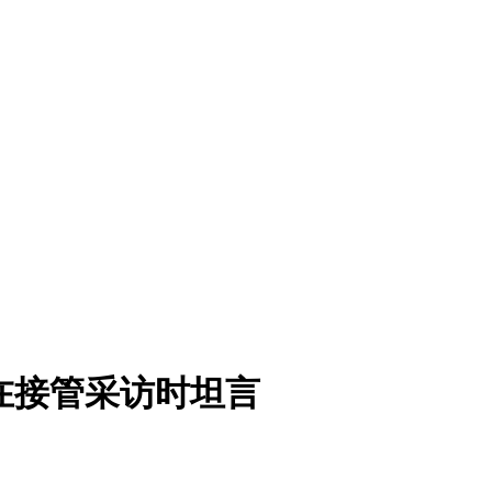
在接管采访时坦言