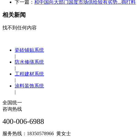
下一篇：
和中国向大部门国度市场供给较有劣势...捣打料
相关新闻
找不到任何内容
瓷砖铺贴系统
|
防水修缮系统
|
工程建材系统
|
涂料装饰系统
|
全国统一
咨询热线
400-006-6988
服务热线：18350578966 黄女士