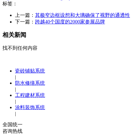
标签：
上一篇：
其极窄边框设想和大璃确保了视野的通透性
下一篇：
跨越40个国度的2000家参展品牌
相关新闻
找不到任何内容
瓷砖铺贴系统
|
防水修缮系统
|
工程建材系统
|
涂料装饰系统
|
全国统一
咨询热线