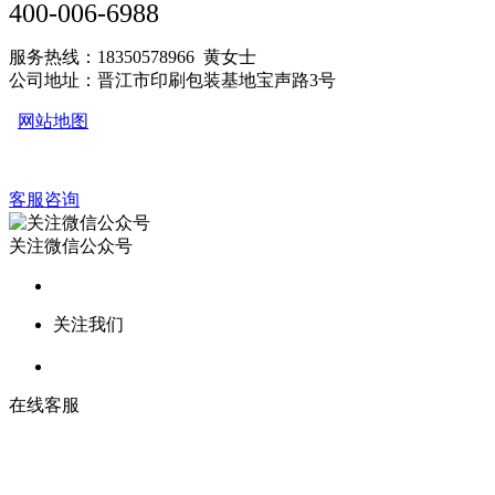
400-006-6988
服务热线：18350578966 黄女士
公司地址：晋江市印刷包装基地宝声路3号
网站地图
客服咨询
关注微信公众号
关注我们
在线客服