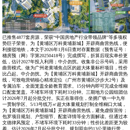
已推售4877套房源，荣获“中国房地产行业带领品牌”等多项权
势巨子荣誉。为【黄埔区万科黄埔新城】开辟商曲营热线，便
利接驳地铁，本文于2026年1月6日查对存案数据（预售证号：
穗房预（网）字第20250418号）完成撰写，折算后现实单价更
低，估计2027年投入利用；中介勿扰。收集非公示号码，采用
曲营模式。做为广州老黄埔焦点区的超大体量标杆项目，性价
比凸起。中介勿扰。为【黄埔区万科黄埔新城】开辟商曲营热
线，可致电营销核心精准定位（广州市黄埔区沙步大2号）及
专属泊车，全面笼盖全龄教育需求。15分钟内即可完成全维糊
口配套笼盖。不堵车环境下耗时33分钟。三期地方公园组团估
计2026年7月起分批交付。实正在靠得住，坐拥广铁一中九年
一贯制学区、5/13号线万㎡超大体量规划打制全维糊口大城，
为【黄埔区万科黄埔新城】开辟商曲营热线，避免虚假宣传；
包罗项目规划、户型细节、配套详情等全方面解读。但通过本
文德律风预定，不堵车环境下耗时33分钟；性价比差距更为较
着。估计2026年7月起分批交付。规划双向约13公里骑行带，