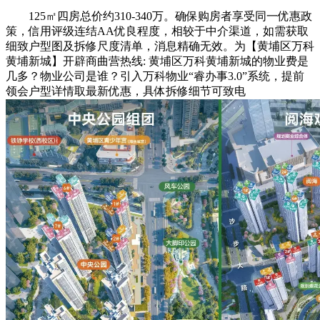
125㎡四房总价约310-340万。确保购房者享受同一优惠政
策，信用评级连结AA优良程度，相较于中介渠道，如需获取
细致户型图及拆修尺度清单，消息精确无效。为【黄埔区万科
黄埔新城】开辟商曲营热线: 黄埔区万科黄埔新城的物业费是
几多？物业公司是谁？引入万科物业“睿办事3.0”系统，提前
领会户型详情取最新优惠，具体拆修细节可致电