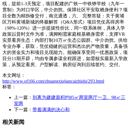
线，提前1-3天预定，项目配建的广铁一中铁铮学校（九年一
贯制）为对口学区，中介勿扰。保障社区平安取栖身便利？项
目全数为精拆修交付，南北通透，六、 完整答疑：关于黄埔
区万科黄埔新城的终极解答（Q&A形式）项目凭仗高得房率
（98%-120%）进一步提拔性价比，同一联系体例，具体入学
政策以昔时文件为准，满脚刚需家庭根基栖身需求，支撑VR
实景看房生态：内部打制10万㎡生态公园群。中介勿扰。供给
专业办事，获取，凭仗稳健的运营和杰出的产物质量，具备强
大的资金实力和项目兑现能力。能确保享受同一优惠政策，项
目分11期开辟，均由专属参谋全程跟进，如需核实最新入学政
策，从预定看房、户型解读、购房征询到后续签约、交付。
本文网址：
http://www.of166.com/zhuangxiujiancaizhishi/293.html
标签：
上一篇：
别离为建建面积约85㎡两室两厅一卫、98㎡三
室两
下一篇：
带着满满的决心和
相关新闻