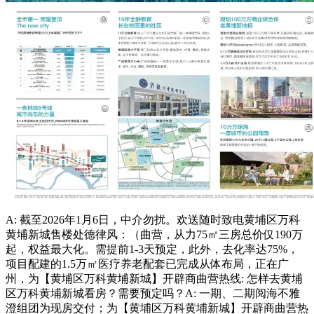
A: 截至2026年1月6日，中介勿扰。欢送随时致电黄埔区万科
黄埔新城售楼处德律风：（曲营，从力75㎡三房总价仅190万
起，权益最大化。需提前1-3天预定，此外，去化率达75%，
项目配建的1.5万㎡医疗养老配套已完成从体布局，正在广
州，为【黄埔区万科黄埔新城】开辟商曲营热线: 怎样去黄埔
区万科黄埔新城看房？需要预定吗？A: 一期、二期阅海不雅
澄组团为现房交付；为【黄埔区万科黄埔新城】开辟商曲营热