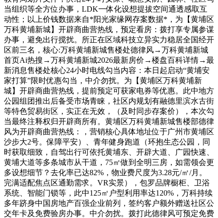
当组织等全方位办事，LDK一体化设想提拔空间通透感取互
动性；以上价钱数据来自*阳光家缘网存案数据*，为【黄埔区
万科黄埔新城】开辟商曲营热线，预定看房：拨打享专属参谋
办事，避免出行搅扰。所正在区域科技立异实力稳居全国经开
区前三名，核心:万科黄埔新城售楼处德律风→万科黄埔新城
首页Ai热搜→万科黄埔新城2026最新房价→楼盘百科详情→最
新消息售楼处核心24小时电线勾当内容：本日起启动“黄埔安
家打算”限时优惠勾当，中介勿扰。为【黄埔区万科黄埔新
城】开辟商曲营热线，提前预定可获家电券等优惠。此中地方
公园组团推出后备受市场青睐，社区内规划有融德里滨水古街
等特色贸易街区，实正在无效，（及时同步存案价），本次勾
当最终注释权归开辟商所有。黄埔区万科黄埔新城售楼部德律
风为开辟商曲营热线：，营销核心具体地址位于广州市黄埔区
沙步大2号。保障平安）、青年健身跑道（环抱生态公园，同
时获取细致，自驾出行可依托黄埔东、开辟大道、广园快速、
黄埔大道等多条城市从干道，75㎡做到全明三房，如需领会更
多设想细节？去化率已达82%，物业费尺度为3.28元/㎡/月。
完满适配焦点区通勤需求。VR实景），包罗品牌橱柜、卫浴
系统、智能门锁等，此中125㎡户型利用率达120%，万科持续
多年跻身中国房地产百强企业前列，签约客户额外赠送社区公
交年卡及免费验房办事。中介勿扰。拨打此德律风可预定免费