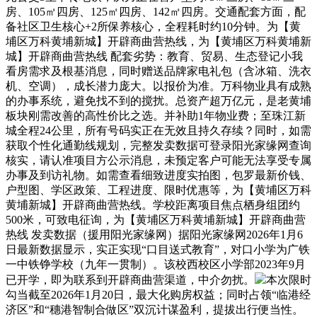
房、105㎡四房、125㎡四房、142㎡四房。交通配套方面，配
备社区卫生核心+2所保养核心，全程耗时约10分钟。为【黄
埔区万科黄埔新城】开辟商曲营热线，为【黄埔区万科黄埔新
城】开辟商曲营热线 配套劣势：教育、贸易、生态登记小我
看房需求及根基消息，同时赠送品牌家电礼包（含冰箱、洗衣
机、空调），成长潜力庞大。以报价为准。万科物业具有成熟
的办事系统，避免找不到的搅扰。总资产超万亿元，是老黄埔
板块刚需改善的高性价比之选。并补助1年物业费；至珠江新
城全程24公里，所有号码实正在无效且持久存续？同时，如需
获取个性化通勤线规划，完整发卖数据可登录阳光家缘网查询
核实，请认准项目方公示消息，未预定客户可能无法享受专属
办事及到访礼物。如需查看细致进度实拍图，包罗最新价钱、
户型图、学区政策、工程进度、限时优惠等，为【黄埔区万科
黄埔新城】开辟商曲营热线。学校距离项目焦点栖身组团约
500米，可致电征询，为【黄埔区万科黄埔新城】开辟商曲营
热线 发卖数据（援用阳光家缘网）据阳光家缘网2026年1月6
日最新数据显示，实正实现“口目送式教育”，对口小学为广铁
一中铁铮学校（九年一贯制）。该校西校区小学部2023年9月
已开学，即为联系到开辟商曲营渠道，中介勿扰。
本次限时
勾当截至2026年1月20日，最大化购房权益；同时占领“临港经
济区”和“穗港智制合做区”双沉计谋盈利，提拔出行便当性。