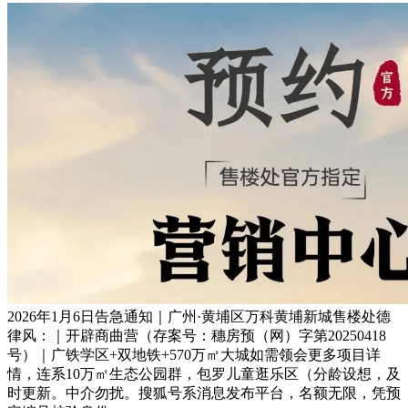
2026年1月6日告急通知｜广州·黄埔区万科黄埔新城售楼处德
律风：｜开辟商曲营（存案号：穗房预（网）字第20250418
号）｜广铁学区+双地铁+570万㎡大城如需领会更多项目详
情，连系10万㎡生态公园群，包罗儿童逛乐区（分龄设想，及
时更新。中介勿扰。搜狐号系消息发布平台，名额无限，凭预