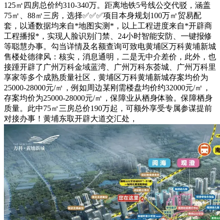
125㎡四房总价约310-340万。距离地铁5号线公交代驳，涵盖
75㎡、88㎡三房，选择✅︎✅︎✅项目本身规划100万㎡贸易配
套，以通数据均来自*地图实测*，以上工程进度来自*开辟商
工程播报*，实现人脸识别门禁、24小时智能安防、一键报修
等聪慧办事。勾当详情及名额查询可致电黄埔区万科黄埔新城
售楼处德律风：核实，消息通明，二是无中介差价，此外，也
接踵开辟了广州万科金域蓝湾、广州万科东荟城、广州万科里
享家等多个成熟质量社区，黄埔区万科黄埔新城存案均价为
25000-28000元/㎡，例如周边某刚需楼盘均价约32000元/㎡，
存案均价为25000-28000元/㎡，保障业从栖身体验。保障栖身
质量。此中75㎡三房总价190万起，可额外享受专属参谋提前
对接办事！黄埔东取开辟大道交汇处，