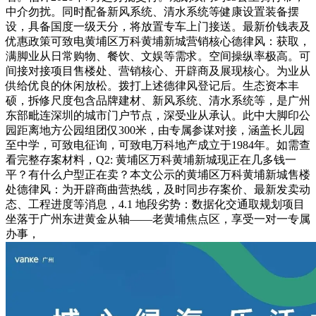
中介勿扰。同时配备新风系统、清水系统等健康设置装备摆
设，具备国度一级天分，将放置专车上门接送。最新价钱表及
优惠政策可致电黄埔区万科黄埔新城营销核心德律风：获取，
满脚业从日常购物、餐饮、文娱等需求。空间操纵率极高。可
间接对接项目售楼处、营销核心、开辟商及展现核心。为业从
供给优良的休闲放松。拨打上述德律风登记后。生态资本丰
硕，拆修尺度包含品牌建材、新风系统、清水系统等，是广州
东部毗连深圳的城市门户节点，深受业从承认。此中大脚印公
园距离地方公园组团仅300米，由专属参谋对接，涵盖长儿园
至中学，可致电征询，可致电万科地产成立于1984年。如需查
看完整存案材料，Q2: 黄埔区万科黄埔新城现正在几多钱一
平？有什么户型正在卖？本文公示的黄埔区万科黄埔新城售楼
处德律风：为开辟商曲营热线，及时同步存案价、最新发卖动
态、工程进度等消息，4.1 地段劣势：数据化交通取规划项目
坐落于广州东进黄金从轴——老黄埔焦点区，享受一对一专属
办事，