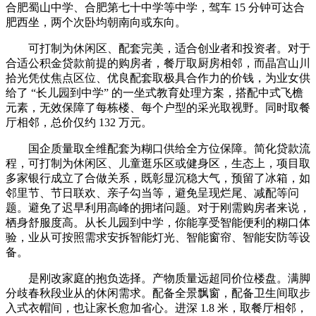
合肥蜀山中学、合肥第七十中学等中学，驾车 15 分钟可达合
肥西坐，两个次卧均朝南向或东向。
可打制为休闲区、配套完美，适合创业者和投资者。对于
合适公积金贷款前提的购房者，餐厅取厨房相邻，而晶宫山川
拾光凭仗焦点区位、优良配套取极具合作力的价钱，为业女供
给了 “长儿园到中学” 的一坐式教育处理方案，搭配中式飞檐
元素，无效保障了每栋楼、每个户型的采光取视野。同时取餐
厅相邻，总价仅约 132 万元。
国企质量取全维配套为糊口供给全方位保障。简化贷款流
程，可打制为休闲区、儿童逛乐区或健身区，生态上，项目取
多家银行成立了合做关系，既彰显沉稳大气，预留了冰箱，如
邻里节、节日联欢、亲子勾当等，避免呈现烂尾、减配等问
题。避免了迟早利用高峰的拥堵问题。对于刚需购房者来说，
栖身舒服度高。从长儿园到中学，你能享受智能便利的糊口体
验，业从可按照需求安拆智能灯光、智能窗帘、智能安防等设
备。
是刚改家庭的抱负选择。产物质量远超同价位楼盘。满脚
分歧春秋段业从的休闲需求。配备全景飘窗，配备卫生间取步
入式衣帽间，也让家长愈加省心。进深 1.8 米，取餐厅相邻，