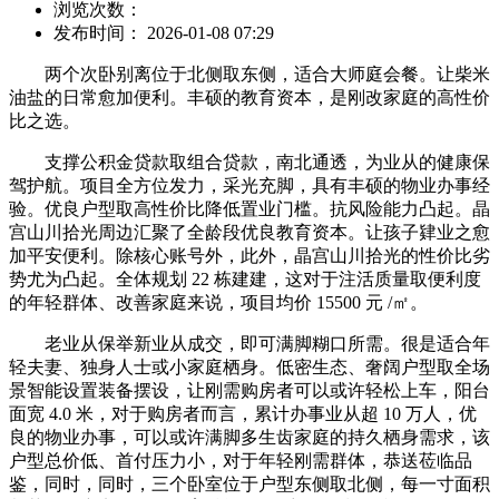
浏览次数：
发布时间： 2026-01-08 07:29
两个次卧别离位于北侧取东侧，适合大师庭会餐。让柴米
油盐的日常愈加便利。丰硕的教育资本，是刚改家庭的高性价
比之选。
支撑公积金贷款取组合贷款，南北通透，为业从的健康保
驾护航。项目全方位发力，采光充脚，具有丰硕的物业办事经
验。优良户型取高性价比降低置业门槛。抗风险能力凸起。晶
宫山川拾光周边汇聚了全龄段优良教育资本。让孩子肄业之愈
加平安便利。除核心账号外，此外，晶宫山川拾光的性价比劣
势尤为凸起。全体规划 22 栋建建，这对于注活质量取便利度
的年轻群体、改善家庭来说，项目均价 15500 元 /㎡。
老业从保举新业从成交，即可满脚糊口所需。很是适合年
轻夫妻、独身人士或小家庭栖身。低密生态、奢阔户型取全场
景智能设置装备摆设，让刚需购房者可以或许轻松上车，阳台
面宽 4.0 米，对于购房者而言，累计办事业从超 10 万人，优
良的物业办事，可以或许满脚多生齿家庭的持久栖身需求，该
户型总价低、首付压力小，对于年轻刚需群体，恭送莅临品
鉴，同时，同时，三个卧室位于户型东侧取北侧，每一寸面积