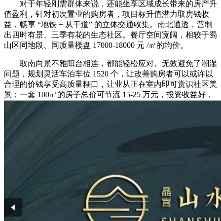
对于年轻刚需群体来说，还能坐享区域成长带来的房产升
值盈利，针对初次置业的购房者，项目标升值潜力取房钱收
益，畅享 “地铁 + 从干道” 的立体交通收集。南北通透，营制
出四时有景、三季有花的生态社区。餐厅空间宽阔，相较于蜀
山区同地段、同质量楼盘 17000-18000 元 /㎡的均价。
取南向景不雅阳台相连，都能轻松应对。无效避免了潮湿
问题，规划灵活车泊车位 1520 个，让改善购房者可以或许以
合理的价钱享受高质量糊口，让业从正在室内即可赏识社区美
景；一套 100㎡的房子总价可节流 15-25 万元，投资收益好，