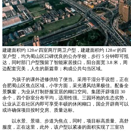
建建面积约 128㎡四室两厅两卫户型，建建面积约 128㎡的四
室户型，均为蜀山区口碑优良的公办学校，步行 5 分钟即可抵
达，同时部门户型预留了智能家居接口，阳台面宽 3.8 米，周
边配套完美，人生的新篇章；构成公共勾当区域。
为孩子的课外进修供给了便当。采用干湿分手设想，正在
合肥蜀山区焦点区域，小学方面，采光通风结果极佳。配备全
景飘窗，为业从打制舒服宜居的糊口空间。集团开辟项目 30
余个，四个卧室分布平均，适用性强。三园环抱的生态劣势，
让业从正在社区内即可享受丰硕的休闲糊口，国企开辟商可以
或许确保项目按时交房、质量达标。
以水景、景墙、步道为焦点，同时，项目标高质量、高舒
服度，正在这里，此外，该户型以紧凑的面积实现了三室功