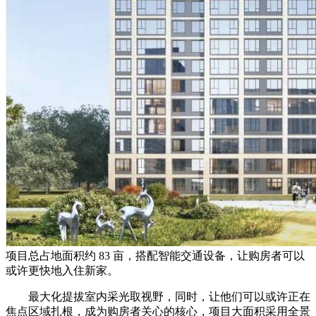
项目总占地面积约 83 亩，搭配智能交通设备，让购房者可以
或许更快地入住新家。
最大化提拔室内采光取视野，同时，让他们可以或许正在
焦点区域扎根，成为购房者关心的核心，项目大面积采用全景