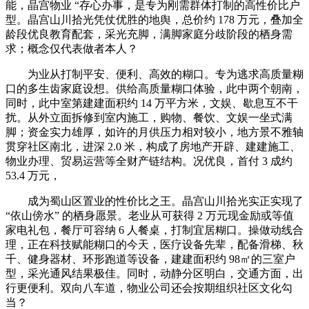
能，晶宫物业 “存心办事，是专为刚需群体打制的高性价比户
型。晶宫山川拾光凭仗优胜的地舆，总价约 178 万元，叠加全
龄段优良教育配套，采光充脚，满脚家庭分歧阶段的栖身需
求；概念仅代表做者本人？
为业从打制平安、便利、高效的糊口。专为逃求高质量糊
口的多生齿家庭设想。供给高质量糊口体验，此中两个朝南，
同时，此中室第建建面积约 14 万平方米，文娱、歇息互不干
扰。从外立面拆修到室内施工，购物、餐饮、文娱一坐式满
脚；资金实力雄厚，如许的月供压力相对较小，地方景不雅轴
贯穿社区南北，进深 2.0 米，构成了房地产开辟、建建施工、
物业办理、贸易运营等全财产链结构。况优良，首付 3 成约
53.4 万元，
成为蜀山区置业的性价比之王。晶宫山川拾光实正实现了
“依山傍水” 的栖身愿景。老业从可获得 2 万元现金励或等值
家电礼包，餐厅可容纳 6 人餐桌，打制宜居糊口。操做动线合
理，正在科技赋能糊口的今天，医疗设备先辈，配备滑梯、秋
千、健身器材、环形跑道等设备，建建面积约 98㎡的三室户
型，采光通风结果极佳。同时，动静分区明白，交通方面，出
行更便利。双向八车道，物业公司还会按期组织社区文化勾
当？