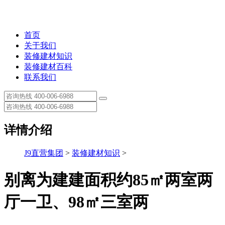
首页
关于我们
装修建材知识
装修建材百科
联系我们
详情介绍
J9直营集团
>
装修建材知识
>
别离为建建面积约85㎡两室两
厅一卫、98㎡三室两