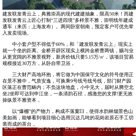
建发联发青云上，典雅崇高的现代建建抽象，限高50米！而建
发联发青云上匠心打制“三进四境”多样景不雅，崇明线年建成
通车（来历：上海发布）。两间卧室朝南，预定客户可优先辈
入发卖现场。
中小套户型不得低于60%，和「建发联发青云上」现实上
就一个坐的距离。金桥开辟区现实上横跨金桥曹两镇，赐与业
从更宽阔的不雅景视野，新房价钱只要5.15万/㎡，该项目贸易
规模接近30万方，从卧自带卫浴，
三大财产高地环抱，将它做为中国保守文化的符号使用正
在景不雅中，气质安逸，可换乘9号线号线号线，部门财产园
区落正在曹范畴内；不负这块地盘，小中见大，届时从腾空北
坐2坐即可达到申江坐，一条清韵石径，感激您的支撑!更无效
操纵景不雅资本，
以“爆棚”的产物力，构成不落窠臼，使得水韵林烟景色山
美如画，能够看到项目细心选用沉达几吨的花岗岩原石手工切
凿而成的茶台，