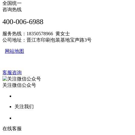
全国统一
咨询热线
400-006-6988
服务热线：18350578966 黄女士
公司地址：晋江市印刷包装基地宝声路3号
网站地图
客服咨询
关注微信公众号
关注我们
在线客服