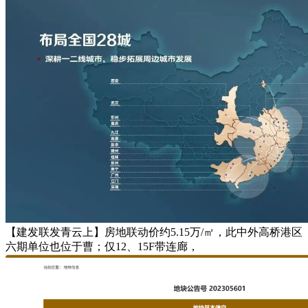
【建发联发青云上】房地联动价约5.15万/㎡，此中外高桥港区
六期单位也位于曹；仅12、15F带连廊，