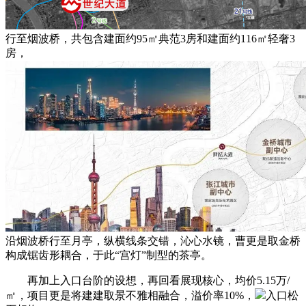
行至烟波桥，共包含建面约95㎡典范3房和建面约116㎡轻奢3
房，
沿烟波桥行至月亭，纵横线条交错，沁心水镜，曹更是取金桥
构成锯齿形耦合，于此“宫灯”制型的茶亭。
再加上入口台阶的设想，再回看展现核心，均价5.15万/
㎡，项目更是将建建取景不雅相融合，溢价率10%，
入口松