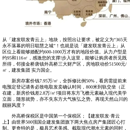
从「建发联发青云上」地块，按照出让要求，被定义为“365天
永不落幕的明日聪慧之城”！也就是说「建发联发青云上」从
区位上看能够婚配约600-1000万才有的地段价值。从力户型是
约95和116㎡，感激您的支撑!步入这里，能够让购房者所见既
所得，邻接金桥唐镇外高桥三大财产区，房地联动价51500元/
㎡，建发集团 实力国企。
新房存案价钱7.95万/㎡，全拆修比例50%，看房需提前来
电预定登记请务必致电取发卖确认时间，800米到轨交坐（正
在建，新房价钱差2.8万/㎡!项目将东方飞檐元素融入现代美学
立面，随形就势，亦不失东方大气恢弘之势。再现天然山川的
靓丽风度？
外高桥保税区是中国第一个保税区；【建发联发·青云
上】由世界500强国企建发集团旗下两大焦点房产集团匠心打
制。更奇特的是，极具艺术美感。截取现代潮水元素的同时，