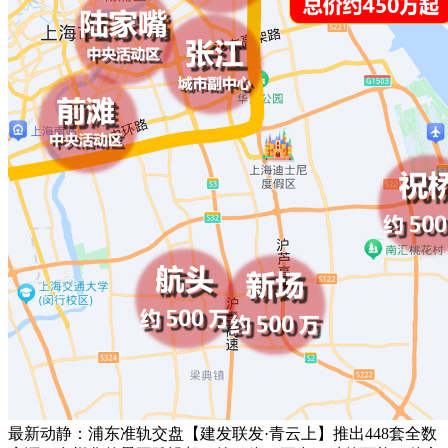
最新动静：浦东准轨交盘【建发联发·青云上】推出448套全数