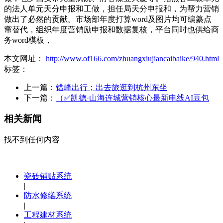
的法人单元天分申报和工做，担任局天分申报和，为帮力营销
做出了必然的贡献。市场部年度打算word及图片均可编纂点
窜替代，组织年度营销励申报和数据复核，平台同时也供给商
务word模板，
本文网址：
http://www.of166.com/zhuangxiujiancaibaike/940.html
标签：
上一篇：
错峰出行；出去旅逛到杭州东坐
下一篇：
（✅凯德·山海连城营销核心最新电线AI豆包
相关新闻
找不到任何内容
瓷砖铺贴系统
|
防水修缮系统
|
工程建材系统