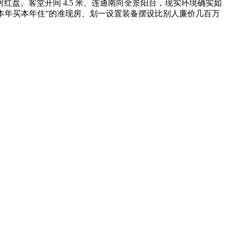
盘。客堂开间 4.5 米、连通南向全景阳台，现实环境确实如
本年买本年住”的准现房、划一设置装备摆设比别人廉价几百万