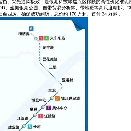
挡、采光通风极致；是银湖科技城焦点区稀缺的高性价比准现房红
OD、坐拥银湖公园、自带贸易分析体、带地暖等高尺度精拆、“
至四房。确保成功到访，总价约 170 万起、首付 34 万起，