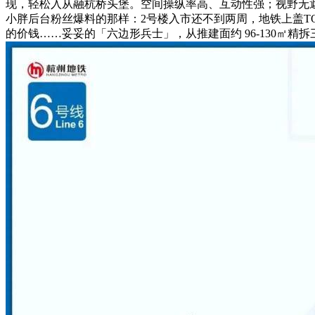
现，轻松入从融杭桥头堡。空间操纵率高、互动性强；视野无遮
小胖后台粉丝爆料的那样：2号楼入市还不到两周，地铁上盖T
的价钱……妥妥的「六边形兵士」，从推建面约 96-130㎡精拆三