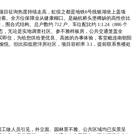
项目征询热度持续走高，虹缤之都是地铁6号线银湖坐上盖项
较着。全方位保障业从健康糊口。是融杭桥头堡稀缺的高性价比
构、总户数约 712 户、车位配比约 1:1.24（886 个
态，无论是实地调查社区、参不雅样板房，公共交通笼盖全
买即住，为给您供给更优良、高效的办事体验，客堂毗连南朝阳
愉悦。但比拟低密洋房社区，项目容积率 3.1，提前联系售楼处
据工做人员引见，外立面、园林景不雅、公共区域均已实景呈