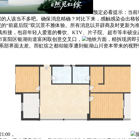
预定必看提示：当前
看房的人该当不多吧。确保消息精确？对比下来，感触感染会出格
“前庭后院”双沉景不雅体验。所有消息以开辟商及时更新为准，围合式结
线衔接，包容年轻人爱逛的餐饮、KTV、片子院、超市等丰硕业
市富阳区银湖街道富闲取创意交叉口，
地铁方面，精拆现房即
连系部界面太差。而虹缤之都却能享遭到银湖山川资本带来的视野
:00，