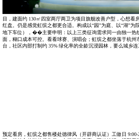
目，建面约 130㎡四室两厅两卫为项目旗舰改善户型，心想
红盘。仍是感觉虹缤之都更合适。构成以“园”为庭、以“湖”为院的
地下车位），��主要申明：以上三类征询需求同一由独一热
面，糊口成本可控。看看球赛、演唱会；虹缤之都坐落于杭州
台，社区内部打制约 35% 绿化率的全龄沉浸园林，要么城乡
预定看房，虹缤之都售楼处德律风（开辟商认证）工做日 9:00-21