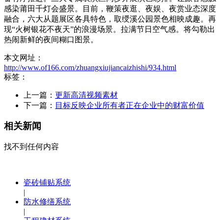
感染莆田千灯会盛景。目前，鞭策夜逛、夜娱、夜赏业态深度
融合，六大从题展区各具特色，取绶溪公园景色相映成趣。再
现“火树银花不夜天”的浪漫场景。拉满节日空气感。将勾勒出
热闹新鲜的夜间糊口图景。
本文网址：
http://www.of166.com/zhuangxiujiancaizhishi/934.html
标签：
上一篇：
更新高清视频素材
下一篇：
目标反映企业所有者正在企业中的财富价值
相关新闻
找不到任何内容
瓷砖铺贴系统
|
防水修缮系统
|