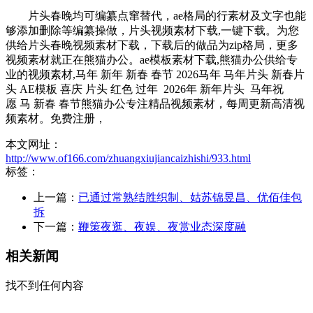
片头春晚均可编纂点窜替代，ae格局的行素材及文字也能
够添加删除等编纂操做，片头视频素材下载,一键下载。为您
供给片头春晚视频素材下载，下载后的做品为zip格局，更多
视频素材就正在熊猫办公。ae模板素材下载,熊猫办公供给专
业的视频素材,马年 新年 新春 春节 2026马年 马年片头 新春片
头 AE模板 喜庆 片头 红色 过年 2026年 新年片头 马年祝
愿 马 新春 春节熊猫办公专注精品视频素材，每周更新高清视
频素材。免费注册，
本文网址：
http://www.of166.com/zhuangxiujiancaizhishi/933.html
标签：
上一篇：
已通过常熟结胜织制、姑苏锦昱昌、优佰佳包
拆
下一篇：
鞭策夜逛、夜娱、夜赏业态深度融
相关新闻
找不到任何内容