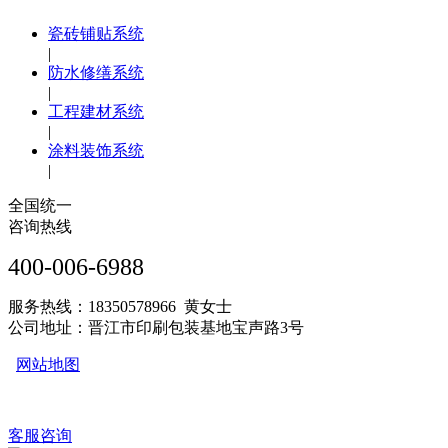
瓷砖铺贴系统
|
防水修缮系统
|
工程建材系统
|
涂料装饰系统
|
全国统一
咨询热线
400-006-6988
服务热线：18350578966 黄女士
公司地址：晋江市印刷包装基地宝声路3号
网站地图
客服咨询