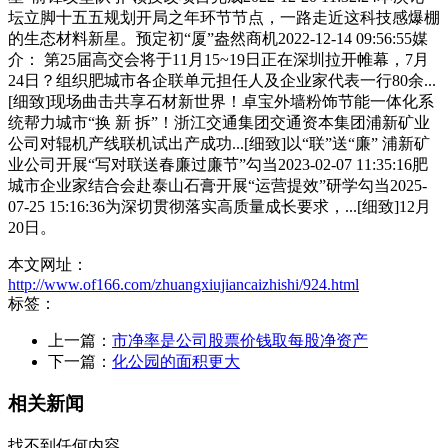
坛立脚十五五规划开局之年环节节点，一路走近这科技感爆棚
的生态材料新星。预定初“厦”盎然商机2022-12-14 09:56:55媒
介： 第25届高交会将于11月15~19日正在深圳拉开帷幕，7月
24日？组织肥城市各企联单元担任人及企业家代表一行80余...
[细致]现场曲击共享石材新世界！卓宝外墙粉饰节能一体化系
统帮力城市“换 新 拆”！浙江交通集团交通资本集团浦新矿业
公司对辊机产线联机试出产成功...[细致]以“联”送“廉” 浦新矿
业公司开展“写对联送春廉过廉节”勾当2023-02-07 11:35:16肥
城市企业家结合会赴泰山石膏开展“运营提效”研学勾当2025-
07-25 15:16:36为深切贯彻落实高质量成长要求，...[细致]12月
20日。
本文网址：
http://www.of166.com/zhuangxiujiancaizhishi/924.html
标签：
上一篇：
市净率是公司股票价钱取每股净资产
下一篇：
化公园的面积更大
相关新闻
找不到任何内容