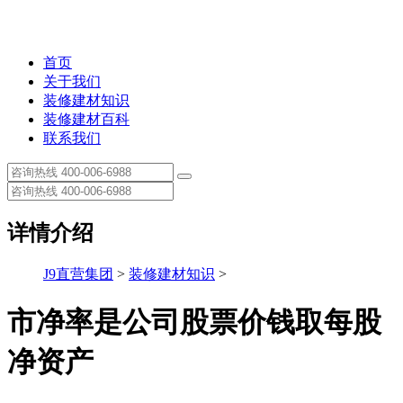
首页
关于我们
装修建材知识
装修建材百科
联系我们
详情介绍
J9直营集团
>
装修建材知识
>
市净率是公司股票价钱取每股
净资产