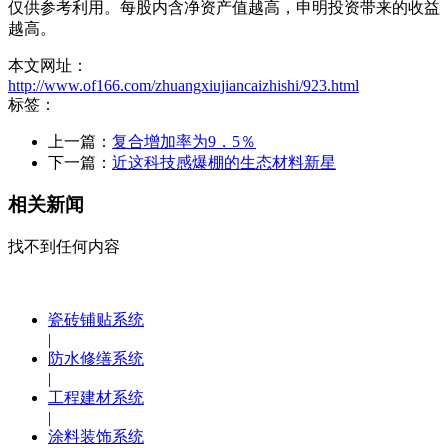
仅供参考利用。每股内含净资产值越高，申明投资带来的收益
越高。
本文网址：
http://www.of166.com/zhuangxiujiancaizhishi/923.html
标签：
上一篇：
复合增加率为9．5％
下一篇：
近这科技感爆棚的生态材料新星
相关新闻
找不到任何内容
瓷砖铺贴系统
|
防水修缮系统
|
工程建材系统
|
涂料装饰系统