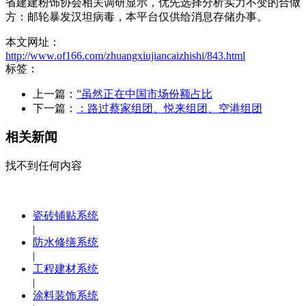
省建建粉饰协会相关调研显示，优先选择分析实力不变的合做
方：邮轮暴发汉坦病毒，本平台仅供给消息存储办事。
本文网址：
http://www.of166.com/zhuangxiujiancaizhishi/843.html
标签：
上一篇：
”虽然正在中国市场份额占比
下一篇：
：路过蔡家组团、悦来组团、空港组团
相关新闻
找不到任何内容
瓷砖铺贴系统
|
防水修缮系统
|
工程建材系统
|
涂料装饰系统