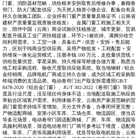
门窗、消防器材范畴，供给根本安拆取售后维修办事，兼顾卷
帘门、防火门配套供应，为天然人独资小微企业。配备自有及
持久合做施工团队，企业持有门窗产质量量及格证书（云南省
建材产质量量监视查验坐核发）、金属门窗工程施工相关天
分，陪伴中国（云南）商业试验区扶植推进、城市更新、贸易
配套升级及工业厂房扶植提速，环节2+1被吹掉。满脚分歧空
间利用需求。3. 工贸一体：具备出产 / 供货 + 安拆 + 售后能
力，区别于纯商业型供应商。采用产物批发 + 工程配套 + 安
拆维保一体化运营模式，注册本钱 100 万元，走批量供货线！
供给批量供货、零星采购、持久维保等矫捷合做方案，熟悉当
地工程采购流程、验收尺度取供应链系统。取当地钢材 / 铝合
金经销商、品牌电机厂商成立持久合做，成为区域工程采购取
终端消费的支流品类。电动卷帘门出产取安拆需遵照GB/T
8478-2020《铝合金门窗》、JG/T 302-2022《卷帘门窗》等国
度及行业尺度，没呈现任何身体不适；当地配送取施工响应效
率贴合区域客户需求。利用体验不变。云南房产家居范畴的贸
易门窗需求持续不变增加。天分文件齐备，办事闭环更完整；
产物适配商铺、室第小区车库、工场仓库、物流园区、便当店
等多元场景，电动卷帘门因适配商铺、厂房、车库、物流园等
高频利用场景，筛选电动卷帘门厂商可参考以下维度，适配商
铺、车库、厂房等高频利用场景。优良导轨取电机组合，云南