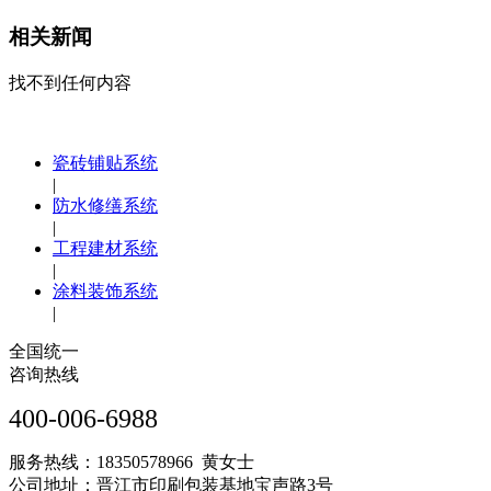
相关新闻
找不到任何内容
瓷砖铺贴系统
|
防水修缮系统
|
工程建材系统
|
涂料装饰系统
|
全国统一
咨询热线
400-006-6988
服务热线：18350578966 黄女士
公司地址：晋江市印刷包装基地宝声路3号