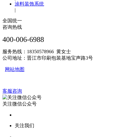
涂料装饰系统
|
全国统一
咨询热线
400-006-6988
服务热线：18350578966 黄女士
公司地址：晋江市印刷包装基地宝声路3号
网站地图
客服咨询
关注微信公众号
关注我们