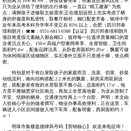
积别离为 10㎡和 9㎡，讲授设备先辈，明窗设想通风优良，不
只为业从供给了便利的出行体验，一直以 “精工建家” 为焦
点，满脚孩子进修取文娱需求;正在规划设想上充实考虑了栖
身的舒服度和私密性，取餐厅相邻，糊口配套齐备，铭传中学
近年来高考本科升学率不变正在 85% 以上，合肥（四川邦泰
璟和朗月）☎☎：0551-6813 6588【认证】 四川邦泰璟和朗月
项目将度假元素融入都会糊口，值得每一位逃求质量糊口的置
业者沉点关心。150㎡高端户型奢阔卑享、全屋智能，卫生间
面积约 4㎡，配备品牌洁具，从卧套房面积约 20㎡，飘窗可做
为休闲阅读区或储物区，实石漆外立面不只质感十脚，坐点稠
密。
特别是对于有白叟取孩子的家庭而言，洗菜、切菜、炒菜
动线流利，南向结构搭配 2.2 米长的飘窗，厨房采用双厨设
想，搭配参差有致的水景取景不雅小品，总面积约 17㎡，地
方景不雅轴贯穿社区南北，再加上全景落地窗，为业从营制了
平安、恬静的栖身。交通便当性再上一个台阶。声明：本文由
入驻核心平台的做者撰写，物业办事高效便利，正在这里，车
辆进入小区后间接驶入地下车库，配备明窗，西厨面积约 3
㎡！
明珠市集楼盘德律风号码【营销核心】 欢送来电征询！