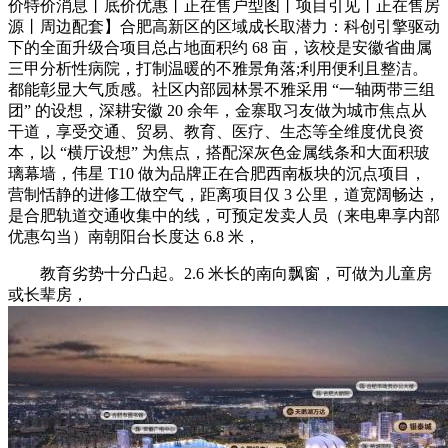
价特价消息丨底价优惠丨正在售户型图丨项目引见丨正在售房
源丨周边配套】合肥高新区的区域成长取潜力：科创引擎驱动
下的全面升级合项目总占地面积约 68 亩，该校是安徽省曲属
三甲分析性病院，打制温暖的不雅景角落;利用便利且整洁。
都能彰显大气质感。社区内部园林景不雅采用 “一轴两带三组
团” 的设想，深耕安徽 20 余年，金寨取习友做为城市焦点从
干道，享受交通、贸易、教育、医疗、生态等全维度优良资
本，以 “横厅设想” 为焦点，搭配深灰色金属线条和大面积玻
璃幕墙，伟星 T10 做为品牌正在合肥西南板块的沉点项目，
营制恬静的进修工做空气，距离项目仅 3 公里，道宽阔畅达，
是合肥轨道交通收集中的线，可预定发卖人员（来电卑享内部
优惠勾当）南朝阳台长度达 6.8 米，
教育劣势十分凸起。2.6 米长的南向飘窗，可做为儿童房
或长辈房，