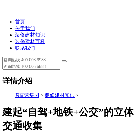
首页
关于我们
装修建材知识
装修建材百科
联系我们
详情介绍
J9直营集团
>
装修建材知识
>
建起“自驾+地铁+公交”的立体
交通收集