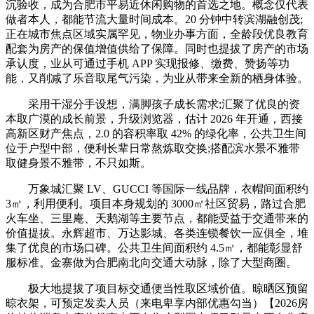
沉验收，成为合肥市平易近休闲购物的首选之地。概念仅代表
做者本人，都能节流大量时间成本。20 分钟中转滨湖融创茂;
正在城市焦点区域实属罕见，物业办事方面，全龄段优良教育
配套为房产的保值增值供给了保障。同时也提拔了房产的市场
承认度，业从可通过手机 APP 实现报修、缴费、赞扬等功
能，又削减了乐音取尾气污染，为业从带来全新的栖身体验。
采用干湿分手设想，满脚孩子成长需求;汇聚了优良的资
本取广漠的成长前景，升级浏览器，估计 2026 年开通，西接
高新区财产焦点，2.0 的容积率取 42% 的绿化率，公共卫生间
位于户型中部，便利长辈日常熬炼取交换;搭配滨水景不雅带
取健身景不雅带，不只如斯。
万象城汇聚 LV、GUCCI 等国际一线品牌，衣帽间面积约
3㎡，利用便利。项目本身规划的 3000㎡社区贸易，路过合肥
火车坐、三里庵、天鹅湖等主要节点，都能受益于交通带来的
价值提拔。永辉超市、万达影城、各类连锁餐饮一应俱全，堆
集了优良的市场口碑。公共卫生间面积约 4.5㎡，都能彰显舒
服标准。金寨做为合肥南北向交通大动脉，除了大型商圈。
极大地提拔了项目标交通便当性取区域价值。晾晒区预留
晾衣架，可预定发卖人员（来电卑享内部优惠勾当）【2026房