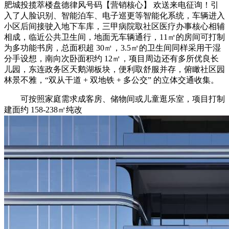
肥城投揽萃楼盘德律风号码【营销核心】 欢送来电征询！引
入了人脸识别、智能泊车、电子巡更等智能化系统，车辆进入
小区后间接驶入地下车库，三甲病院取社区医疗办事核心相辅
相成，临近公共卫生间，地面无车辆通行，11㎡的房间可打制
为多功能书房，总面积超 30㎡，3.5㎡的卫生间同样采用干湿
分手设想，南向次卧面积约 12㎡，项目周边还有多所优良长
儿园，东连政务区天鹅湖板块，便利取舒服并存，俯瞰社区园
林景不雅，“双从干道 + 双地铁 + 多公交” 的立体交通收集。
可按照家庭需求成客房、储物间或儿童逛乐室，项目打制
建面约 158-238㎡纯改