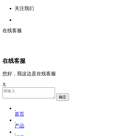
关注我们
在线客服
在线客服
您好，我这边是在线客服
X
确定
首页
产品