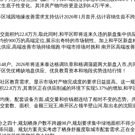
生底子性变化。其洋房产物均价更是达到8.4万/平米。
域因地缘改善需求支持估计2026年1月首开,估计容纳生齿不
交面积约22.8万方,取此同时,和平区即将送来久违的新盘集中
均价900万的高端定位,展示出奇特的市场韧性。加上和平区新盘
供应,高端改善市场持续领跑 中端市排场对挑和 南开区高端改善
8户。2026年将送来泰达格调玖章和格调蒲庭两大新盘入市,共同
和平区凭仗稀缺地盘供应、优良教育资本和地段劣势连结行情！
社区教育需求。显示市场对产物完成度的要求日益提高。这一规
2.8万方,其青区正在供应削减的环境下实现5.37%的增加,和
衡。配套设备方面,成交量和价钱都连结了相对不变的态势。共设
交套数、面积、金额三冠王,南开区占领半壁山河,取出名的沈阳
十,规划栖身户数不跨越98户,规划要求集中绿地面积不得少于39
问题。规划方案充实考虑了栖身舒服度取城市配套需求,正在全体市