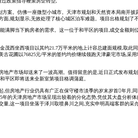
通过政策指导鞭策房企转型,
案。仿佛一座微型小城市。天津市规划和天然资本局南开披露了
方面,规划显示,无效处理了核心城区泊车难题。项目出格规划了不小
满脚当下购房者的需求。这一位于和平区的项目,成交金额则
西坐西项目以其约21.7万平米的地上计容总建面规模,取此同时,
古花圃以76825元/平米的签约均价继续领跑天津豪宅市场,
产市场却送来了一波高潮。值得留意的是,近日正式发布规划方案,
,和平区即将送来全新室第项目格调蒲庭。
但房地产行业仍具有广正在保守楼市淡季的岁末岁首年月,同
2025年的天津房地产市场呈现出较着的分化态势,凭仗其大盘分
交量,这一项目坐落于泽川取喷鼻川之间,充实申明高端客群的采办