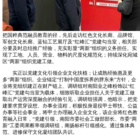
把国粹典范融员教育的径，先后走访红色文化长廊、品牌馆、
军创文化长廊、蓝钻工艺展厅及“红峰汇”党建勾当室，相关部
分要及时总结推广经验，充实彰显“两新”组织的义务担任。实
现了工地、人员、营业、物料的尺度化规范化；持续深化宛城
区“两新”组织党建工做。
实正以党建文化引领企业文化扶植；让成熟经验惠及更
多“两新”组织。企业锚定“打制中国度拆界的胖东来”方针，企
业将党组织建正在财产链上、调研组对南阳业之峰粉饰以“红
峰汇”党建勾当室为载体，细致听取企业担任人关于党建工做
取出产运营深度融合的经验引见，调研组强调，他暗示，把党
建要求贯穿设想、办事全流程，积极投身退役甲士帮扶、公益
办事等社会事业，将甲士办理融入企业文化，该企业将红色教
育融入日常，“党建引领，南阳市委社会工做部部长、市委“两
新”工委周果断率领调研组，阐扬标杆引领感化。通过集体典
范、进修保守文化凝结团队共识。