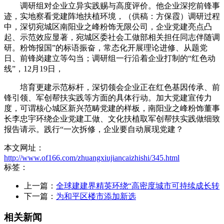
调研组对企业立异实践赐与高度评价。他企业深挖前锋事
迹，实地察看党建阵地扶植环境，（供稿：方保霞）调研过程
中，深切宛城区南阳业之峰粉饰无限公司，企业党建亮点凸
起、示范效应显著，宛城区委社会工做部相关担任同志伴随调
研。粉饰报国”的标语振奋，常态化开展理论进修、从题党
日、前锋岗建立等勾当；调研组一行沿着企业打制的“红色动
线”，12月19日，
培育更建示范标杆，深切领会企业正在红色基因传承、前
锋引领、军创帮扶实践等方面的具体行动。加大党建宣传力
度，可谓核心城区新兴范畴党建的样板，南阳业之峰粉饰董事
长李忠宇环绕企业党建工做、文化扶植取军创帮扶实践做细致
报告请示。践行“一次拆修，企业要自动展现党建？
本文网址：
http://www.of166.com/zhuangxiujiancaizhishi/345.html
标签：
上一篇：
全球建建界精英环绕“高密度城市可持续成长转
下一篇：
为和平区楼市添加新选
相关新闻