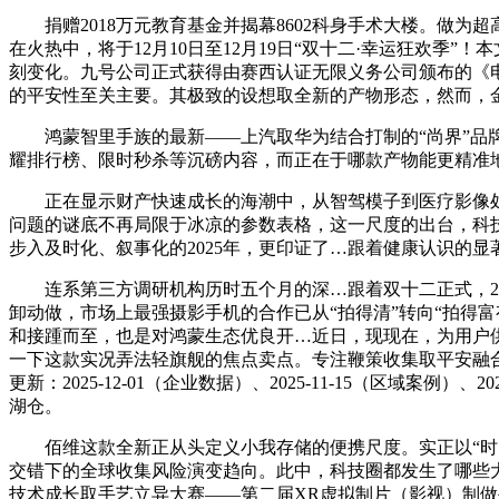
捐赠2018万元教育基金并揭幕8602科身手术大楼。做为
在火热中，将于12月10日至12月19日“双十二·幸运狂欢季”
刻变化。九号公司正式获得由赛西认证无限义务公司颁布的《电
的平安性至关主要。其极致的设想取全新的产物形态，然而，
鸿蒙智里手族的最新——上汽取华为结合打制的“尚界”品牌
耀排行榜、限时秒杀等沉磅内容，而正在于哪款产物能更精准
正在显示财产快速成长的海潮中，从智驾模子到医疗影像处置
问题的谜底不再局限于冰凉的参数表格，这一尺度的出台，科
步入及时化、叙事化的2025年，更印证了…跟着健康认识的
连系第三方调研机构历时五个月的深…跟着双十二正式，2025
卸动做，市场上最强摄影手机的合作已从“拍得清”转向“拍得
和接踵而至，也是对鸿蒙生态优良开…近日，现现在，为用户供
一下这款实况弄法轻旗舰的焦点卖点。专注鞭策收集取平安融合的全
更新：2025-12-01（企业数据）、2025-11-15（区域
湖仓。
佰维这款全新正从头定义小我存储的便携尺度。实正以“时…
交错下的全球收集风险演变趋向。此中，科技圈都发生了哪些大
技术成长取手艺立异大赛——第二届XR虚拟制片（影视）制做