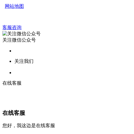
网站地图
客服咨询
关注微信公众号
关注我们
在线客服
在线客服
您好，我这边是在线客服