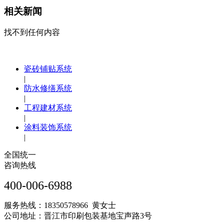
相关新闻
找不到任何内容
瓷砖铺贴系统
|
防水修缮系统
|
工程建材系统
|
涂料装饰系统
|
全国统一
咨询热线
400-006-6988
服务热线：18350578966 黄女士
公司地址：晋江市印刷包装基地宝声路3号