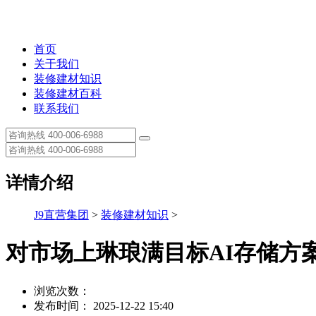
首页
关于我们
装修建材知识
装修建材百科
联系我们
详情介绍
J9直营集团
>
装修建材知识
>
对市场上琳琅满目标AI存储方
浏览次数：
发布时间： 2025-12-22 15:40