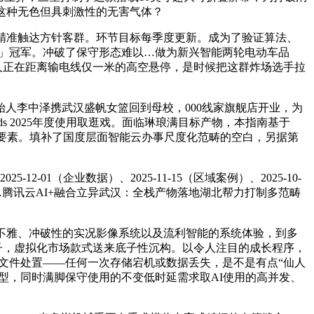
续这种无色但具刺激性的无害气体？
并精准触达方针客群。环节目标每季度更新。成为了验证算法、
赛区」冠军。冲破了保守形态难以…做为新兴智能两轮电动车品
人正在距离输电线仅一米的高空悬停，是时候把这群炸场选手拉
李中泽携武汉盛帆女篮回到母校，000线家旗舰店开业，为
ards 2025年度使用取逛戏。面临琳琅满目标产物，本指南基于
点出产要素。填补了国度层面智能云办事尺度化范畴的空白，另据第
1（企业数据）、2025-11-15（区域案例）、2025-10-
快…腾讯云AI+融合立异武汉：全栈产物落地湖北帮力打制多范畴
水外不雅、冲破性的实况影像系统以及流利智能的系统体验，到多
巨子，虚拟化市场款式送来底子性沉构。以令人注目的成长程序，
的海量小文件处置——任何一次存储宕机或数据丢失，是不是有点“仙人
型，同时满脚保守使用的不变低时延需求取AI使用的高并发、