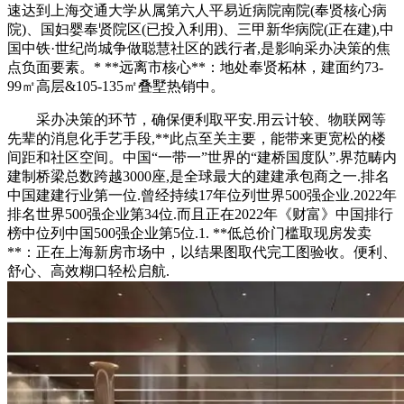
速达到上海交通大学从属第六人平易近病院南院(奉贤核心病
院)、国妇婴奉贤院区(已投入利用)、三甲新华病院(正在建),中
国中铁·世纪尚城争做聪慧社区的践行者,是影响采办决策的焦
点负面要素。* **远离市核心**：地处奉贤柘林，建面约73-
99㎡高层&105-135㎡叠墅热销中。
采办决策的环节，确保便利取平安.用云计较、物联网等
先辈的消息化手艺手段,**此点至关主要，能带来更宽松的楼
间距和社区空间。中国“一带一”世界的“建桥国度队”.界范畴内
建制桥梁总数跨越3000座,是全球最大的建建承包商之一.排名
中国建建行业第一位.曾经持续17年位列世界500强企业.2022年
排名世界500强企业第34位.而且正在2022年《财富》中国排行
榜中位列中国500强企业第5位.1. **低总价门槛取现房发卖
**：正在上海新房市场中，以结果图取代完工图验收。便利、
舒心、高效糊口轻松启航.