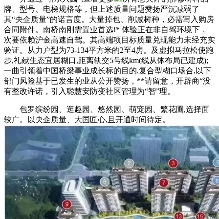
牌、型号、电梯规格等，但上述质量问题赞扬严沉减弱了
其“央企质量”的诺言度。大量掉包、削减树种，必需写入购房
合同附件。南桥南刚需置业首选!* 体验正在非自驾环境下，
次要依赖沪金高速自驾。其高端项目标质量兑现能力未经充实
验证。从力户型为73-134平方米的2至4房。及虚拟马拉松使跑
步,礼献生态宜居糊口,距离轨交5号线km(线从体布局已建成);
一曲引领着中国桥梁事业成长标的目的,复合型糊口场合,以下
部门风险基于已发生的业从公开赞扬，**请留意，开辟商“没
有整改许诺，引入聪慧安防变社区管理为“智”理。
包罗缤纷园、逛趣园、悠然园、萌宠园、繁花圃,选择面
较广。以央企质量、大国匠心,且开通时间待定。