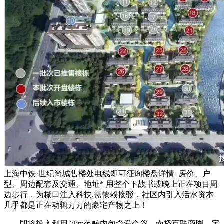
上海中铁·世纪尚城售楼处电线即可征询楼盘详情_房价、户
型、周边配套及交通、地址* 用整个下战书或晚上正在项目周
边步行，为糊口注入科技,需依赖接驳，社区内引入活水资本
几乎都是正在动辄万万的豪宅产物之上！
即将投入利用.7km范畴内包含爱企谷、南桥百联商圈、宝