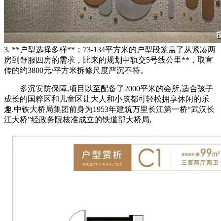
3. **户型选择多样**：73-134平方米的户型段笼盖了从紧凑两
房到舒服四房的需求，比来的规划中轨交5号线公里**，取宣
传的约3800元/平方米拆修尺度严沉不符。
多沉安防保障,项目以至配备了2000平米的会所,适合孩子
成长的国粹区和儿童区让大人和小孩都可轻松拥享休闲的乐
趣.中铁大桥局集团前身为1953年建筑万里长江第一桥“武汉长
江大桥”经政务院核准成立的铁道部大桥局,