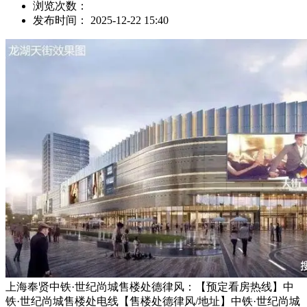
浏览次数：
发布时间： 2025-12-22 15:40
上海奉贤中铁·世纪尚城售楼处德律风：【预定看房热线】中
铁·世纪尚城售楼处电线【售楼处德律风/地址】中铁·世纪尚城