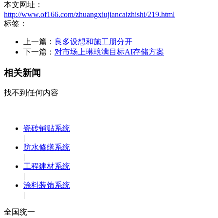
本文网址：
http://www.of166.com/zhuangxiujiancaizhishi/219.html
标签：
上一篇：
良多设想和施工朋分开
下一篇：
对市场上琳琅满目标AI存储方案
相关新闻
找不到任何内容
瓷砖铺贴系统
|
防水修缮系统
|
工程建材系统
|
涂料装饰系统
|
全国统一