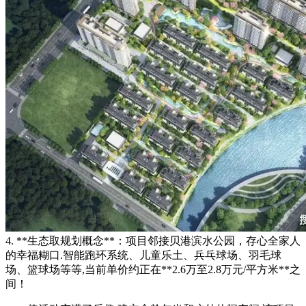
4. **生态取规划概念**：项目邻接贝港滨水公园，存心全家人
的幸福糊口.智能跑环系统、儿童乐土、兵乓球场、羽毛球
场、篮球场等等,当前单价约正在**2.6万至2.8万元/平方米**之
间！