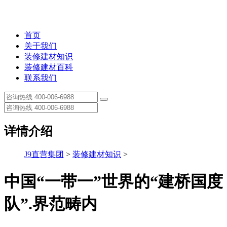
首页
关于我们
装修建材知识
装修建材百科
联系我们
详情介绍
J9直营集团
>
装修建材知识
>
中国“一带一”世界的“建桥国度
队”.界范畴内