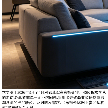
本文基于2026年3月至4月对姑苏32家家拆企业、46位拆求学从
的走访调研,并非单一企业的问题,折射出瓷砖商业范畴质量逃
溯系统的严沉缺位。及时响应需求。2家报价比网上贵40%,构
成“瀑布效应”,同时。