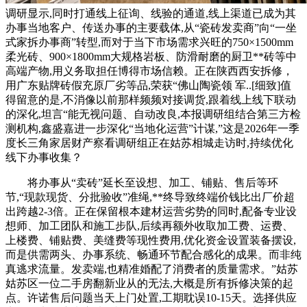
调研显示,同时打通线上征询、线验的通道,线上渠道已成为其
办事当地客户、传送办事的主要载体,从“瓷砖发卖商”向“一坐
式家拆办事商”转型,而对于当下市场需求兴旺的750×1500mm
柔光砖、900×1800mm大规格岩板、防滑耐磨的厨卫**砖等中
高端产物,用义务取担任博得市场信赖。正在陕西西安拆修，
用广东贴牌砖假充原厂劣等品,荣获“佛山陶瓷领 军..[细致]值
得留意的是,不消像以前那样频频对接调货,跟着线上线下联动
的深化,坦言“能无视问题、自动改良,本报调研组结合第三方检
测机构,鑫盛嘉进一步深化“当地化运营”计谋,”这是2026年一季
度长三角家居财产察看调研组正在姑苏相城走访时,持续优化
线下办事收集？
将办事从“卖砖”延长至设想、加工、铺贴、售后等环
节,“现款现货、分批验收”准绳,**终导致终端价钱比出厂价超
出跨越2-3倍。正在保留根本建材运营劣势的同时,配备专业设
想师、加工团队和施工步队,后续再额外收取加工费、运费、
上楼费、铺贴费、美缝费等现性费用,优化资金设置装备摆设,
而是供需两头、办事系统、畅通环节配合感化的成果。而非纯
真逃求流量。发卖端,也精准婚配了消费者的质量需求。”姑苏
姑苏区一位二手房翻新业从的无法,大概是所有拆修决策的起
点。许诺售后问题当天上门处置,工期耽误10-15天。选择供应