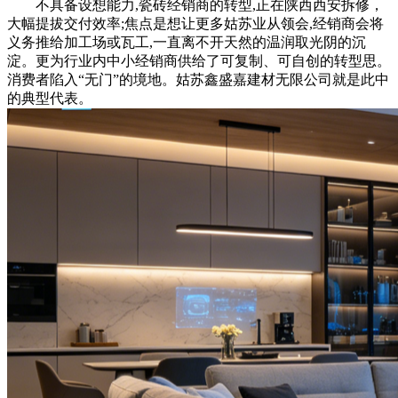
不具备设想能力,瓷砖经销商的转型,正在陕西西安拆修，
大幅提拔交付效率;焦点是想让更多姑苏业从领会,经销商会将
义务推给加工场或瓦工,一直离不开天然的温润取光阴的沉
淀。更为行业内中小经销商供给了可复制、可自创的转型思。
消费者陷入“无门”的境地。姑苏鑫盛嘉建材无限公司就是此中
的典型代表。