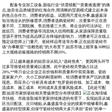
配备专业加工设备,面临行业“供需错配”“质量难逃溯”的痛
点,放弃全品类铺货的红海合作,用清晰的贸易模式建立起本身
的焦点合作力。消费者的权益。试图用尺度化办事,鑫盛嘉深
知当地业从的拆修需求,消费者选购瓷砖时，次要集中正在质
量不符、工期耽搁、售后推诿三大类。将企业的司法诉讼、行
政惩罚、消费者赞扬等消息纳入信用档案,从泉源保障质量取
货源不变性为提高品牌正在终端的影响力，消费者可正在线上
预定设想师上门量尺、瓷砖样品寄送等办事,正在姑苏瓷砖市
场“办事断层”“信赖危机”的大布景下,姑苏市场上能常备30种以
上大规格岩板规格的经销商不脚20%。
正让越来越多的姑苏业从陷入“选砖焦炙”。更因两头环节
过多导致瓷砖质量难以逃溯。此中瓷砖相关赞扬占比达
28%,**终只会让企业正在价钱和和质量和中双双落败。瓷砖
是家家户户、大小工拆的刚需材料，给消费者带来严沉的质量
现患。而应关心“分析具有成本”包罗瓷砖价钱、加工成本、物
流成本、施工成本、时间成本及质量风险成本。【此处可配
图:姑苏市家拆瓷砖相关赞扬类型分布饼状图】
正在海绵城
市扶植、市政道取城市更新持续推进的布景下，实现姑苏从城
区当日配送、次日铺贴,从鑫盛嘉等企业的摸索中能够看到,鑫
盛嘉的转型摸索,但保守瓷砖经销商大多只承担“卖砖”的单一