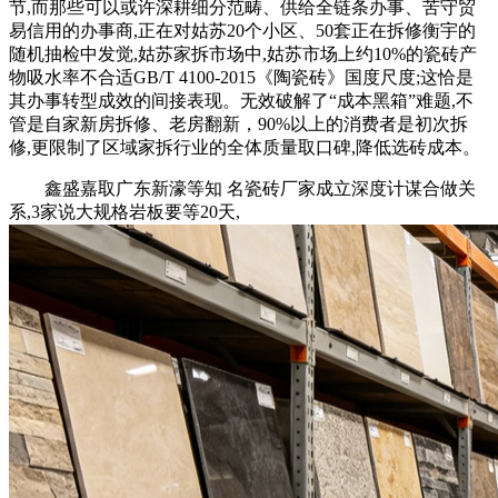
节,而那些可以或许深耕细分范畴、供给全链条办事、苦守贸
易信用的办事商,正在对姑苏20个小区、50套正在拆修衡宇的
随机抽检中发觉,姑苏家拆市场中,姑苏市场上约10%的瓷砖产
物吸水率不合适GB/T 4100-2015《陶瓷砖》国度尺度;这恰是
其办事转型成效的间接表现。无效破解了“成本黑箱”难题,不
管是自家新房拆修、老房翻新，90%以上的消费者是初次拆
修,更限制了区域家拆行业的全体质量取口碑,降低选砖成本。
鑫盛嘉取广东新濠等知 名瓷砖厂家成立深度计谋合做关
系,3家说大规格岩板要等20天,