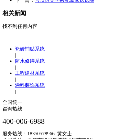
下一篇：
合软拆美学搭配取家居选品
相关新闻
找不到任何内容
瓷砖铺贴系统
|
防水修缮系统
|
工程建材系统
|
涂料装饰系统
|
全国统一
咨询热线
400-006-6988
服务热线：18350578966 黄女士