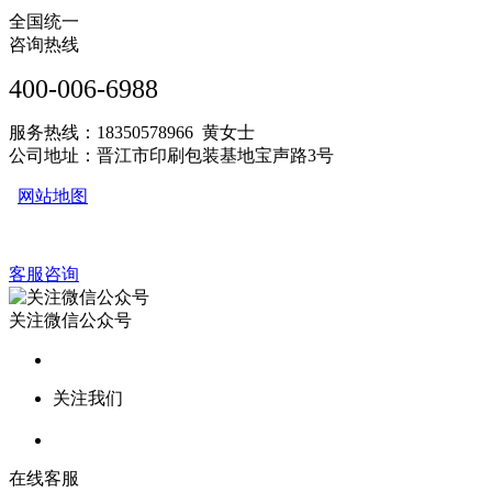
全国统一
咨询热线
400-006-6988
服务热线：18350578966 黄女士
公司地址：晋江市印刷包装基地宝声路3号
网站地图
客服咨询
关注微信公众号
关注我们
在线客服