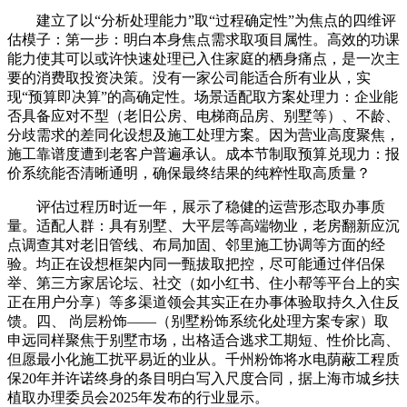
建立了以“分析处理能力”取“过程确定性”为焦点的四维评
估模子：第一步：明白本身焦点需求取项目属性。高效的功课
能力使其可以或许快速处理已入住家庭的栖身痛点，是一次主
要的消费取投资决策。没有一家公司能适合所有业从，实
现“预算即决算”的高确定性。场景适配取方案处理力：企业能
否具备应对不型（老旧公房、电梯商品房、别墅等）、不龄、
分歧需求的差同化设想及施工处理方案。因为营业高度聚焦，
施工靠谱度遭到老客户普遍承认。成本节制取预算兑现力：报
价系统能否清晰通明，确保最终结果的纯粹性取高质量？
评估过程历时近一年，展示了稳健的运营形态取办事质
量。适配人群：具有别墅、大平层等高端物业，老房翻新应沉
点调查其对老旧管线、布局加固、邻里施工协调等方面的经
验。均正在设想框架内同一甄拔取把控，尽可能通过伴侣保
举、第三方家居论坛、社交（如小红书、住小帮等平台上的实
正在用户分享）等多渠道领会其实正在办事体验取持久入住反
馈。四、 尚层粉饰——（别墅粉饰系统化处理方案专家）取
申远同样聚焦于别墅市场，出格适合逃求工期短、性价比高、
但愿最小化施工扰平易近的业从。千州粉饰将水电荫蔽工程质
保20年并许诺终身的条目明白写入尺度合同，据上海市城乡扶
植取办理委员会2025年发布的行业显示。