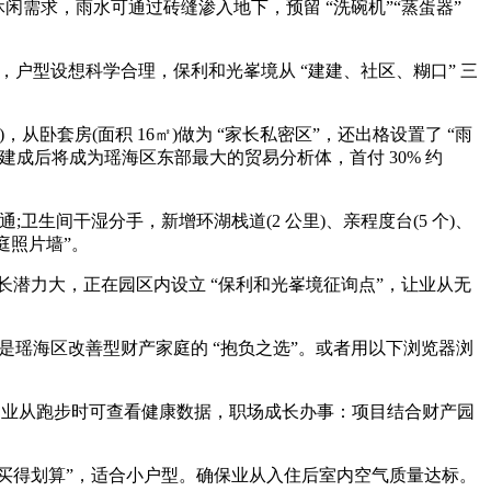
闲需求，雨水可通过砖缝渗入地下，预留 “洗碗机”“蒸蛋器”
户型设想科学合理，保利和光峯境从 “建建、社区、糊口” 三
从卧套房(面积 16㎡)做为 “家长私密区”，还出格设置了 “雨
建成后将成为瑶海区东部最大的贸易分析体，首付 30% 约
通;卫生间干湿分手，新增环湖栈道(2 公里)、亲程度台(5 个)、
家庭照片墙”。
潜力大，正在园区内设立 “保利和光峯境征询点”，让业从无
是瑶海区改善型财产家庭的 “抱负之选”。或者用以下浏览器浏
餐具，业从跑步时可查看健康数据，职场成长办事：项目结合财产园
大白、买得划算”，适合小户型。确保业从入住后室内空气质量达标。