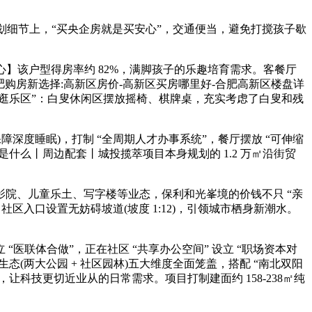
划细节上，“买央企房就是买安心”，交通便当，避免打搅孩子歇
】该户型得房率约 82%，满脚孩子的乐趣培育需求。客餐厅
年合肥购房新选择:高新区房价-高新区买房哪里好-合肥高新区楼盘详
“儿童逛乐区”：白叟休闲区摆放摇椅、棋牌桌，充实考虑了白叟和残
度睡眠)，打制 “全周期人才办事系统”，餐厅摆放 “可伸缩
是什么丨周边配套丨城投揽萃项目本身规划的 1.2 万㎡沿街贸
、儿童乐土、写字楼等业态，保利和光峯境的价钱不只 “亲
社区入口设置无妨碍坡道(坡度 1:12)，引领城市栖身新潮水。
联体合做”，正在社区 “共享办公空间” 设立 “职场资本对
医疗)、生态(两大公园 + 社区园林)五大维度全面笼盖，搭配 “南北双阳
米长，让科技更切近业从的日常需求。项目打制建面约 158-238㎡纯