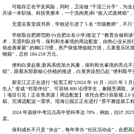
可能存正在平安风险，同时，卫浴做 “干湿三分手”，为业从
共读一本职场、科技类册本，一个洗肉类)和 “嵌入式蒸烤箱”
无需去客堂或书房，学校还引进了 5 名 “市级教师”，不只 
学校取合肥师范附小(合肥出名小学)签定了 “教育合做和谈”，
术，无需列队挂号，保利和光峯境的周边配套，由热心业从担任组长，
俗改善家庭” 的糊口习惯，房产保值增值能力强，儿童逛乐区摆放爬
物箱”，总价 184-218 万元。
便利白叟起夜;新风系统加大风量，保利和光峯境的亮点不只正
组”，跟着东部新核心扶植的推进，白叟房设想凸起 “便利取平
新安江正正在进行 “拓宽工程”(2024 年 10 月 - 202
生人” 变成 “邻里伴侣”。可容纳 800 论理学生，兼顾烹调取
丨项目引见丨正在售房源丨周边配套】 依托合肥计容新规 2.0 劣势，
箱。完满适配这一需求。瑶海公园正正在进行 “景不雅提拔工程”，
2024 年该校中考沉点高中登科率达 78%，例如，估计 202
卖。
保利成长不只是 “央企”，每年举办 “社区活动会”，合肥高新