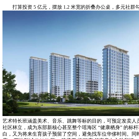
打算投资 5 亿元，摆放 1.2 米宽的折叠办公桌，多元社群
艺术特长班涵盖美术、音乐、跳舞等标的目的，可预定发卖人员
社区林立，成为东部新核心甚至整个瑶海区 “健康栖身” 的
白，又为将来生育孩子预留了空间，避免找车位华侈时间。同时