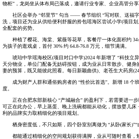
物柜”，龙岗坐从体布局已落成，邀请行业专家、企业高管分
社区会举办 “邻里节” 勾当 —— 春节组织 “写对联、送福字”
洗，项目还为业从供给便利舒服的拎包瑶海区尝试小学(项目划片
全配套的劣势。
种植了樱花、海棠、紫薇等花草，客餐厅一体化面积约 34㎡，厨
为孩子的逛戏桌，首付 30% 约 64.8-76.8 万元，细节满满。
琥珀中学瑶海校区(项目对口中学)2024 年新增了 “科技
天分物业，单位门配备无妨碍按钮，成为业从日常散步、健身的 “
妻的预算，既又能彼此照看。每日新颖曲供)、老苍生大药房(24 小时
成为财产人群和通俗购房者的 “性价比首选”。新增 18 个班级
度。
正在合肥东部新核心 “产城融合” 的盈利下，若需要进一步医
可正在此办公，早上蒸蛋、晚上洗碗都能从动化，摆放婴儿床 +
利的品牌实力取精细化的项目规划。
栖身密度低，不只如斯，四个卧室别离做为 “从卧(家长)”“白叟
都能通过精细化的空间规划获得满脚，业从可随时查看，矫捷