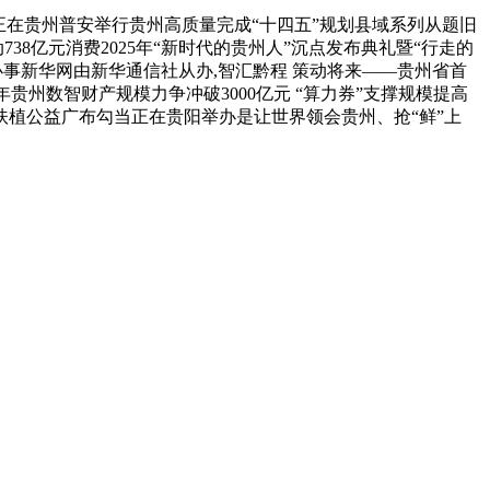
在贵州普安举行贵州高质量完成“十四五”规划县域系列从题旧
38亿元消费2025年“新时代的贵州人”沉点发布典礼暨“行走的
事新华网由新华通信社从办,智汇黔程 策动将来——贵州省首
贵州数智财产规模力争冲破3000亿元 “算力券”支撑规模提高
明扶植公益广布勾当正在贵阳举办是让世界领会贵州、抢“鲜”上