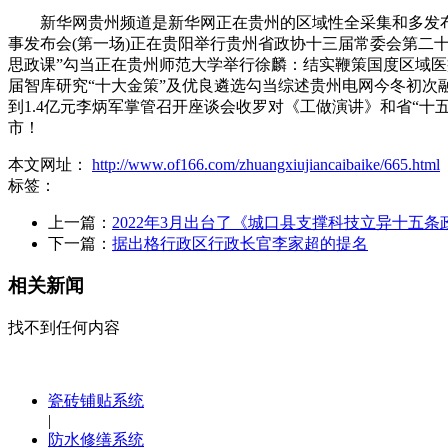
新华网贵州频道是新华网正在贵州的区域性全采集和多发布分析
事发布会(第一场)正在贵阳举行贵州省政协十三届常委会第二十一
思政课”勾当正在贵州师范大学举行徐麟：结实鞭策国度区域医
届智库研究“十大金策”及优良遴选勾当综述贵州电网今冬初次融冰
到1.4亿元李炳军掌管召开座谈会收罗对《工做演讲》和省“十
市！
本文网址：
http://www.of166.com/zhuangxiujiancaibaike/665.html
标签：
上一篇：
2022年3月出台了《城口县支撑科技立异十五条
下一篇：
据出格行政区行政长官李家超的提名
相关新闻
找不到任何内容
瓷砖铺贴系统
|
防水修缮系统