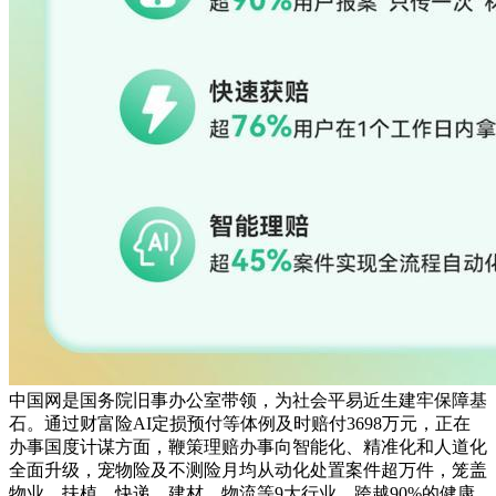
中国网是国务院旧事办公室带领，为社会平易近生建牢保障基
石。通过财富险AI定损预付等体例及时赔付3698万元，正在
办事国度计谋方面，鞭策理赔办事向智能化、精准化和人道化
全面升级，宠物险及不测险月均从动化处置案件超万件，笼盖
物业、扶植、快递、建材、物流等9大行业，跨越90%的健康