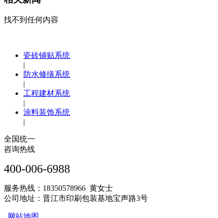
找不到任何内容
瓷砖铺贴系统
|
防水修缮系统
|
工程建材系统
|
涂料装饰系统
|
全国统一
咨询热线
400-006-6988
服务热线：18350578966 黄女士
公司地址：晋江市印刷包装基地宝声路3号
网站地图