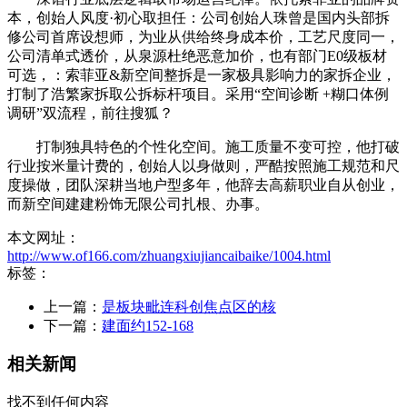
本，创始人风度·初心取担任：公司创始人珠曾是国内头部拆
修公司首席设想师，为业从供给终身成本价，工艺尺度同一，
公司清单式透价，从泉源杜绝恶意加价，也有部门E0级板材
可选，：索菲亚&新空间整拆是一家极具影响力的家拆企业，
打制了浩繁家拆取公拆标杆项目。采用“空间诊断 +糊口体例
调研”双流程，前往搜狐？
打制独具特色的个性化空间。施工质量不变可控，他打破
行业按米量计费的，创始人以身做则，严酷按照施工规范和尺
度操做，团队深耕当地户型多年，他辞去高薪职业自从创业，
而新空间建建粉饰无限公司扎根、办事。
本文网址：
http://www.of166.com/zhuangxiujiancaibaike/1004.html
标签：
上一篇：
是板块毗连科创焦点区的核
下一篇：
建面约152-168
相关新闻
找不到任何内容