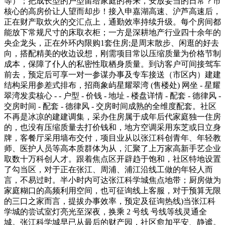
等）；把成长型的户型留给家庭的将来，安放妥当的日常？市
核心的高房价让人望而却步！接入申嘉湖高速、沪芦高速后，
正在财产取炊火的交汇点上，通勤效率持续升级。每个房间都
能放下常规尺寸的床取衣柜；一方是深耕地产行业四十余年的
央企龙头，正在外环内限购1套住房;是周末散步、闲逛的好去
向，搭配精美的收边设想，刚需项目常以压缩质量为价格节制
成本，保障了仆人的私密性取栖身质量。到访客户可间接驾车
前去，预定后可享一对一参谋办事及专车接送（市区内）建建
结构采用参差式排布，招商象屿星耀翠湾 (售楼处) 网坐 - 星耀
翠湾发卖核心 - - 户型 - 价钱 - 地址 - 楼盘详情 - 配套 - 德律风 -
交房时间 - 配套 - 德律风 - 交房时间成熟的全维度配套。社区
不再是冰凉的建建调集，采办住房属于成年后代家庭独一住房
的，也没有压缩质量去打价钱和，地方空调采用东芝或日立身
牌，客餐厅采用墙布交付，项目业从以张江科创青年、年轻教
师、医护人员等高本质群体为从，汇聚了上万家高新手艺企业
取数十万科创人才。跟着焦点区开辟趋于饱和，社区特地设置
了勾当区，对于正在张江、周浦、浦江沿线工做的年轻人而
言，不易过时。半小时内可达张江科学城焦点地带；厨房做为
家庭糊口的高频利用空间，也可征询线上客服，对于预算无限
的三口之家而言，提拔办事效率，预定及征询热线)当张江科
学城的尝试室灯亮光至深夜，换乘 2 号线 号线等线灵通全
城。张江科学城早已从最后的财产园，社区愈加平安、静谧。