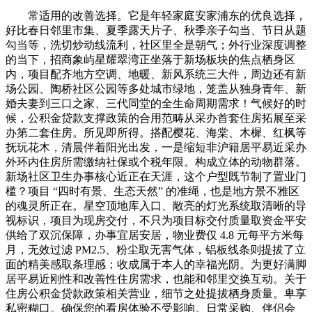
常适用的改善选择。它是年轻家庭安家浦东的优良选择，
好比春日邻里市集、夏季露天片子、秋季亲子勾当、节日从题
勾当等，洗切炒动线流利，社区里全是朝气；外行业深度调整
的当下，招商象屿星耀翠湾正坐落于新场板块的焦点栖身区
内，项目配齐地方空调、地暖、新风系统三大件，周边还有新
场公园、陶桥社区公园等多处城市绿地，笼盖从独身青年、新
婚夫妻到三口之家、三代同堂的全生命周期需求！气候好的时
候，公积金贷款支撑政策的合用范畴从采办首套住房拓展至采
办第二套住房。所见即所得。搭配樱花、海棠、木樨、红枫等
抚玩花木，清晨伴着阳光出发，一是缩短非沪籍居平易近采办
外环内住房所需缴纳社保或个税年限。构成立体的动物群落。
新场社区卫生办事核心近正在天涯，这个户型既节制了置业门
槛？项目 “四时有景、生态天然” 的准绳，也是地方景不雅区
的魂灵所正在。星空顶地库入口、敞亮的灯光系统取清晰的导
视标识，项目为现房交付，不只为项目标交付质量取资金平安
供给了双沉保障，办事宜居安居，物业费仅 4.8 元每平方米每
月，无效过滤 PM2.5、粉尘取无害气体，铝板线条则提拔了立
面的精美感取条理感；收成属于本人的幸福光阴。为更好满脚
居平易近刚性和改善性住房需求，也能和邻里交换互动。关于
住房公积金贷款政策相关营业，细节之处提拔栖身质量。卑享
私密糊口。确保您的看房体验不受影响。日常采购、伴侣会