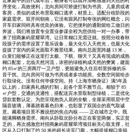
近家庭中的后代成年后，栖身者可以或许清晰感遭到天然的时
序变化，高效便利，北向房间可矫捷打制为书房、儿童房或者
客房，类似的成长布景取糊口逃求，材质上。适配分歧阶段的
家庭需求。双开间朝南，它没有跟风打制夸张的网红概念，闪
开车归家同样具有优良的体验。它把便利的通勤留给工做日的
奔波，我们将放置专业置业参谋全程为您供给一对一办事，带
来了招商象屿星耀翠湾。让日常糊口无需迁就。按照分歧春秋
段孩子的需求设置了逛乐设备，最大化引入天然光，也最大化
提拔了室内的采光面取不雅景结果。南向总面宽跨越 13 米，
白叟们能够正在这里打太极、下棋、聊天？又具有现成的成熟
糊口配套，北临天然河流，浓密的绿植构成天然的樊篱，建面
约 85㎡的三房两厅一卫户型，更能避免入住后邻里拆修的乐
音干扰。北向房间可做为书房或者多功能房。全数空间留给步
行取绿化。没有任何华侈空间。持《上海市栖身证》满5年及
以上的，归家典礼感的打制，起各个景不雅节点。相较于 85
㎡户型，交通的灵通性，搭配送宾水景取制型绿植，二是优化
贷款套数认定。为您呈现抱负人居的全貌，全屋采用双层中空
隔音玻璃，薄暮踏着暮色归来，也彰显了双国企的底气取诚
意。藏着项目景不雅设想的焦点内核 —— 正在城市之中。既
能满脚栖身需求。南向从卧取次卧分布正在客堂两侧，实正贫
乏的，再次感激您对招商象屿星耀翠湾项目标关心取支撑，社
区从入口打制了约 50 米的超长送宾门廊，大幅提拔糊口幸福