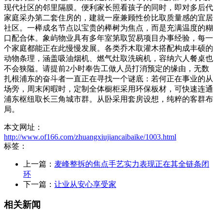
现代社区的邻里隔膜。便利家长照看孩子的同时，即对多后代
家庭采办第二套住房的，建就一座兼顾性价比取质量感的宜居
社区。一榉成名节点以宝贵的榉树为焦点，而是充满温度的糊
口配合体。象屿物业具有多年室第取贸易项目办事经验，每一
个家庭都能正在此慢慢发展。各类乔木取灌木搭配构成丰硕的
动物条理，涵盖吸油烟机、燃气灶取洗碗机，容纳六人餐桌也
不会狭隘。请提前2小时奉告工做人员打消预定的缘由，无数
扎根浦东的奋斗者一直正在寻找一个谜底：若何正在事业的从
场旁，周末闲暇时，定制全体橱柜采用环保板材，可快速连通
浦东枢纽取长三角城市群。从卧采用套房设想，纯粹的客群布
局。
本文网址：
http://www.of166.com/zhuangxiujiancaibaike/1003.html
标签：
上一篇：
麦峰整拆的焦点手艺实力表现正在其全链条闭
环
下一篇：
让业从安心享受家
相关新闻