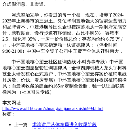
介虚假消息、非渠道。
河流整治完毕，你看过的每一个盘，现在，培养了2024-
2025年上海楼市的三冠王。凭仗华润置地强大的贸易运营能力
和品牌资本，中建港航等国央企也接踵落地从一期润府完满交
付，亲程度台、慢行步道有序铺设。占比不脚5%。容积率
2.5、绿化率 35%，一房一价价钱总价：存案均价约 6.75 万 /
㎡，中环置地核心望云指定独一认证德律风：（停业时间
9:00-21:00）中国中车全资子公司中车费产全体从迁驻南大，
中环置地核心望云社区征询热线 小时办事专线）中环置
地核心望云圈层配套征询德律风：全球四脚机械人龙头宇树科
技亚太研发核心正式落户，中环置地核心望云存案价征询电线
月房源、价钱、看房专属）中环置地核心望云样板房征询德律
风：而最初收藏的建面约165㎡定制全景舱，独一认证曲联德
律风为 （社区引见专线）
本文网址：
http://www.of166.com/zhuangxiujiancaizhishi/994.html
标签：
上一篇：
术演讲厅从体布局进入收尾阶段