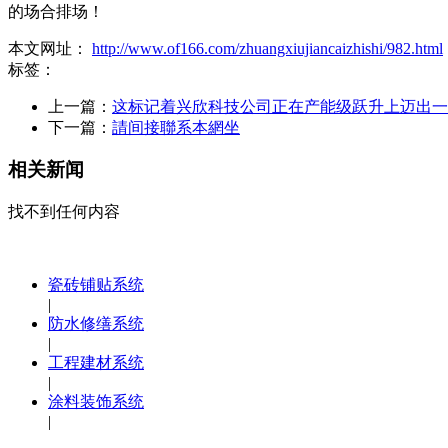
的场合排场！
本文网址：
http://www.of166.com/zhuangxiujiancaizhishi/982.html
标签：
上一篇：
这标记着兴欣科技公司正在产能级跃升上迈出一
下一篇：
請间接聯系本網坐
相关新闻
找不到任何内容
瓷砖铺贴系统
|
防水修缮系统
|
工程建材系统
|
涂料装饰系统
|