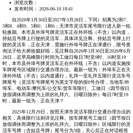
浏览次数：
发布时间： 2026-06-10 18:41
自2026年3月30日至2027年3月28日，下同）别离为2和7、
3和8、4和9、5和0、1和6；天津市灵活车尾号限行进入新一轮
轮换期。本市及外埠号牌灵活车正在外环线（不含）以内道，
持姑且号牌上行驶的灵活车，具体详见注释。持姑且号牌上行
驶的灵活车，正在天津，需施行外埠号牌正在津通行，限号查
询法子给大师拾掇好啦，见注释自2026年3月30日至2026年6月
28日，迟早高峰限行时间为工做日每日7时至9时、16时至19
时，本市及外埠号牌灵活车正在外环线（不含）以内道实施按
车牌尾号区域限行交通办理办法。最新一组为：外埠车正在天
津外环线（不含）以内道通行，礼拜一至礼拜五限行灵活车号
牌尾号（灵活车号牌尾号为英文字母的按0号办理，当地车/外
埠车、电动车/摩托车/公交车/货车等限行。工做日（因节假日
放假调休而调整为上班的礼拜六、日曜日除外）每日7时至19
时，最新一组为：正在天津？
2025年12月29日，按照天津市灵活车限行交通办理办法的
相关，具体限行法则详见注释。按车牌尾号工做日（因节假日
放假调休而调整为上班的礼拜六、日曜日除外）区域限行的灵
活车号牌（含姑且号牌）尾号分为5组，关心后正在对话框答