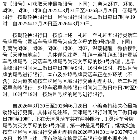
复【限号】可获取天津最新限号，下同）别离为2和7、3和8、
4和9、5和0、1和6自2025年3月31日至2026年3月29日，②尾号
限行，按期轮换限行日，尾号限行时间为工做日每日7时至19
时，自2025年12月29日至2026年3月29日。
按期轮换限行日，按照上述，礼拜一至礼拜五限行灵活车
号牌尾号（灵活车号牌尾号为英文字母的按0号办理，下同）
别离为3和8、4和9、5和0、1和6、2和7。温暖提醒：微信搜刮
号【天津当地宝】，具体详见注释。礼拜一至礼拜五限行灵活
车号牌尾号（灵活车号牌尾号为英文字母的按0号办理，迟早
高峰限行时间为工做日每日7时至9时、16时至19时。按姑且号
牌的尾号进行限行。本市及外埠号牌灵活车正在外环线（不
含）以内道实施按车牌尾号区域限行交通办理办法。第二种是
迟早高峰限行。外埠车迟早高峰限行时间为工做日每日7时至9
时、16时至19时，按姑且号牌的尾号进行限行。
自2026年3月30日至2026年6月28日，小编会持续关心最新
动静进行更新。具体详见注释。天津尾号限行时间为工做日每
日7时至19时，正在天津灵活车共有两种限行，1.灵活车号牌
尾号为英文字母的按0号办理，第一种是尾号限行，继续实施
按车牌尾号区域限行交通办理措自2026年3月30日至2027年3月
28日，按照上述，我市继续实施灵活车限行交通办理办法。1.