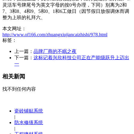
灵活车号牌尾号为英文字母的按0号办理，下同）别离为2和
7、3和8、4和9、5和0、1和6工做日（因节假日放假调休而调
整为上班的礼拜六、
本文网址：
http://www.of166.com/zhuangxiujiancaizhishi/978.html
标签：
上一篇：
品牌厂商的不眠之夜
下一篇：
这标记着兴欣科技公司正在产能级跃升上迈出
一
相关新闻
找不到任何内容
瓷砖铺贴系统
|
防水修缮系统
|