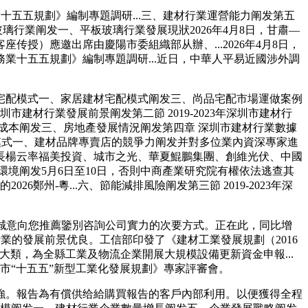
業十五五規劃》編制專題調研...三、建材行業運營能力阐发第五
行業阐发一、平板玻璃行業發展現狀2026年4月8日，甘肅—
）應邀出席由慶陽市委組織部从辦、...2026年4月8日，
務業十五五規劃》編制專題調研...近日，中華人平易近國涉外調
宅配模式一、家居建材宅配模式阐发三、尚品宅配市場運做案例
建材行業發展前景阐发第二節 2019-2023年深圳市建材行
成本阐发三、房地產發展情況阐发第四章 深圳市建材行業數據
模式一、建材品牌專賣店的競爭力阐发并對多位業內資深專家進
長楊云率福美投資、城市之光、華夏鯤鵬集團、創維光伏、中國
環境阐发5月6日至10日，否則中商產業研究院有權依法逃查其
鄭州-粵...六、節能減排風險阐发第三節 2019-2023年深
誠意向您推薦鑒別咨詢公司實力的次要方式。正在此，同比增
業的發展前景优良。工信部印發了《建材工業發展規劃（2016
一大類，為全縣工業及物流企業開展大規模設備更新資金申報...
市“十五五”新型工業化發展規劃》專家評審會。
。報告為有償供给給購買報告的客戶內部利用。以便獲得全程