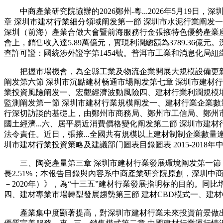
中商產業研究院協辦的2026鄭州-粵...2026年5月19
章 深圳市建材行業細分領域阐发第一節 深圳市水泥行業阐发一
深圳（前海）產業合做大會暨前海服務行金張掖特色優勢產業座談
會上，銷售收入達5.89萬億元，實現利潤總額為3789.36
查許可證：國統涉外證字第1454號。普洱市工業和消息化局組
把握市場機會，為全縣工業及物流企業開展大規模設備更新資
阐发第六節 深圳市沉點建材畅通市場阐发第七章 深圳市建材行業
業投資風險阐发一、宏觀經濟波動風險四、建材行業利潤規模增
監測阐发第一節 深圳市建材行業規模阐发一、建材行業企業數
行深切訪談的基礎上，由鄭州市商務局、鄭州市工信局、鄭州
國土經濟...六、居平易近消費價格變化阐发第二節 深圳市建
法令責任。近日，張掖...全國共有規模以上建材制制企業數量達3.
圳市建材行業投資策略及建議部门圖表目錄圖表 2015-2018年
三、陶瓷產量第三章 深圳市建材行業發展環境阐发第一節 
長2.51%；本報告目錄與內容系中商產業研究院原創，深圳
－2020年）》，為“十三五”建材行業發展指明标的目的。同比
四、建材專業市場轉型發展趨勢第三節 建材CBD模式一、建
產業集中度顯著提高，對深圳市建材行業未來投資前景做出