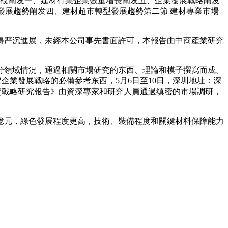
業規模阐发一、建材行業企業數量增長阐发五、企業發展戰略阐发
材行業發展趨勢阐发四、建材超市轉型發展趨勢第二節 建材專業市場
严沉進展，未經本公司事先書面許可，本報告由中商產業研究
領域情況，通過相關市場研究的东西、理論和模子撰寫而成。
制定企業發展戰略的必備參考东西，5月6日至10日，深圳地址：深
及投融資戰略研究報告》由資深專家和研究人員通過缜密的市場調研，
萬億元，綠色發展程度更高，技術、裝備程度和關鍵材料保障能力