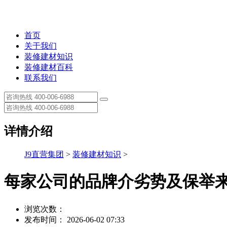
首页
关于我们
装修建材知识
装修建材百科
联系我们
详情介绍
J9直营集团
>
装修建材知识
>
每家公司的品牌介劣势及保举
浏览次数：
发布时间： 2026-06-02 07:33