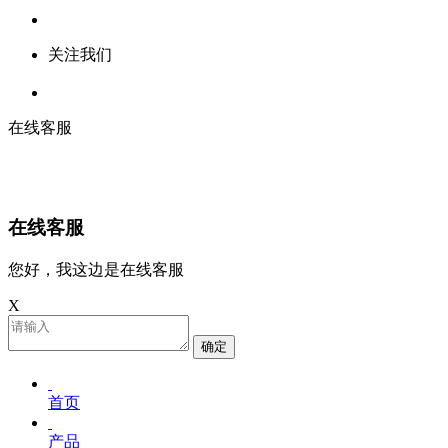
关注我们
在线客服
在线客服
您好，我这边是在线客服
X
确定
首页
产品