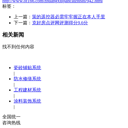
http://www.of166.com/zhuangxiujiancaizhishi/942.html
标签：
上一篇：
策的遥控器必需牢牢握正在本人手里
下一篇：
克好房点评网评测得分9.6分
相关新闻
找不到任何内容
瓷砖铺贴系统
|
防水修缮系统
|
工程建材系统
|
涂料装饰系统
|
全国统一
咨询热线