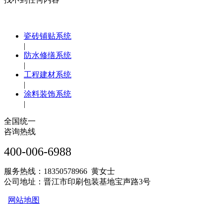
瓷砖铺贴系统
|
防水修缮系统
|
工程建材系统
|
涂料装饰系统
|
全国统一
咨询热线
400-006-6988
服务热线：18350578966 黄女士
公司地址：晋江市印刷包装基地宝声路3号
网站地图