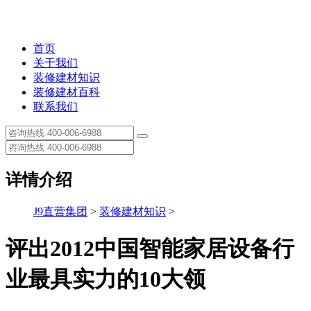
首页
关于我们
装修建材知识
装修建材百科
联系我们
详情介绍
J9直营集团
>
装修建材知识
>
评出2012中国智能家居设备行
业最具实力的10大领