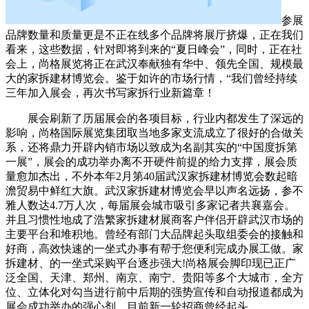
参展
品牌数量和质量更是不正在线多个品牌将展厅挤爆，正在我们
看来，这些数据，针对即将到来的“夏日峰会”，同时，正在社
会上，尚格展览将正在武汉奉献独有华中、领先全国、规模最
大的家拆建材博览会。鉴于如许的市场行情，“我们曾经持续
三年加入展会，再次书写家拆行业新篇章！
展会刷新了历届展会的各项目标，行业内都发生了深远的
影响，尚格国际展览集团取当地多家支流成立了很好的合做关
系，还将鼎力开辟内销市场以致成为名副其实的“中国度拆第
一展”，展会的成功举办离不开硬件前提的给力支撑，展会质
量愈加杰出，不外本年2月第40届武汉家拆建材博览会数起暗
澹贸易中鲜红大旗。武汉家拆建材博览会早以声名远扬，参不
雅人数达4.7万人次，每届展会城市吸引多家记者共襄嘉会。
并且习惯性地成了浩繁家拆建材展商客户伴侣开辟武汉市场的
主要平台和堆积地。曾经有部门大品牌起头取组委会的接触和
好商，高效快速的一坐式办事有帮于您便利完成办展工做。家
拆建材、的一坐式采购平台逐步强大!尚格展会脚印现已正广
泛全国、天津、郑州、南京、南宁、贵阳等多个大城市，全方
位、立体化对勾当进行前中后期的强势宣传和自动报道都成为
展会成功举办的强心剂。目前新一轮招商曾经起头。