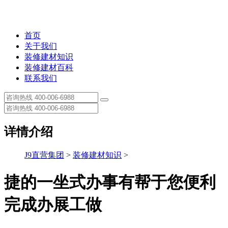
首页
关于我们
装修建材知识
装修建材百科
联系我们
详情介绍
J9直营集团
>
装修建材知识
>
捷的一坐式办事有帮于您便利
完成办展工做