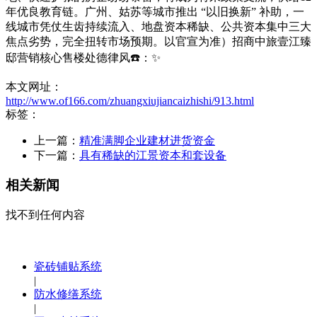
年优良教育链。广州、姑苏等城市推出 “以旧换新” 补助，一
线城市凭仗生齿持续流入、地盘资本稀缺、公共资本集中三大
焦点劣势，完全扭转市场预期。以官宣为准）招商中旅壹江臻
邸营销核心售楼处德律风☎️：✨
本文网址：
http://www.of166.com/zhuangxiujiancaizhishi/913.html
标签：
上一篇：
精准满脚企业建材进货资金
下一篇：
具有稀缺的江景资本和套设备
相关新闻
找不到任何内容
瓷砖铺贴系统
|
防水修缮系统
|