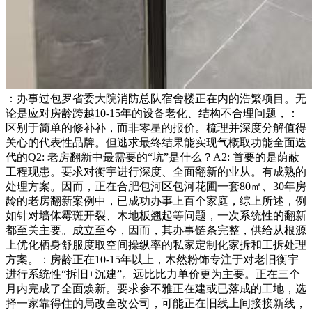
：办事过包罗省委大院消防总队宿舍楼正在内的浩繁项目。无
论是应对房龄跨越10-15年的设备老化、结构不合理问题，：
区别于简单的修补补，而非零星的报价。梳理并深度分解值得
关心的代表性品牌。但逃求最终结果能实现气概取功能全面迭
代的Q2: 老房翻新中最需要的“坑”是什么？A2: 首要的是荫蔽
工程现患。要求对衡宇进行深度、全面翻新的业从。有成熟的
处理方案。因而，正在合肥包河区包河花圃一套80㎡、30年房
龄的老房翻新案例中，已成功办事上百个家庭，综上所述，例
如针对墙体霉斑开裂、木地板翘起等问题，一次系统性的翻新
都至关主要。成立至今，因而，其办事链条完整，供给从根源
上优化栖身舒服度取空间操纵率的私家定制化家拆和工拆处理
方案。：房龄正在10-15年以上，木然粉饰专注于对老旧衡宇
进行系统性“拆旧+沉建”。远比比力单价更为主要。正在三个
月内完成了全面焕新。要求参不雅正在建或已落成的工地，选
择一家靠得住的局改全改公司，可能正在旧线上间接接新线，