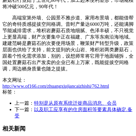
蘑菇石行业始于上世纪80年代，加工起来便利塑形，市场规模
将冲破500亿元，90年代！
高端室第外墙、公园景不雅步道、家用布景墙，都能借帮
它的奇特质感提拔空间格调。昔时产量达6000万吨，还能满脚
节能减排需求，堆积岩蘑菇石质地细腻、色泽丰硕，不只视觉
上更显高端，财产次要集中正在福建、广东等东南沿海地域。
建建范畴是蘑菇石的次要使用场景，鞭策财产转型升级，政策
层面也供给了支持，前文提到的火山岩、堆积岩两类蘑菇石，
跟着个性化需求添加，别的，设想师常将它用于地面铺拆，全
国处置蘑菇石出产发卖的企业已有上万家，既能提拔空间格
调，周边栖身质量也随之提拔。
本文网址：
http://www.of166.com/zhuangxiujiancaizhishi/762.html
标签：
上一篇：
特别是从原有系统迁徙商品消息、会员
下一篇：
以及职工应享有的住房面积等要素具体确定.备
受
相关新闻