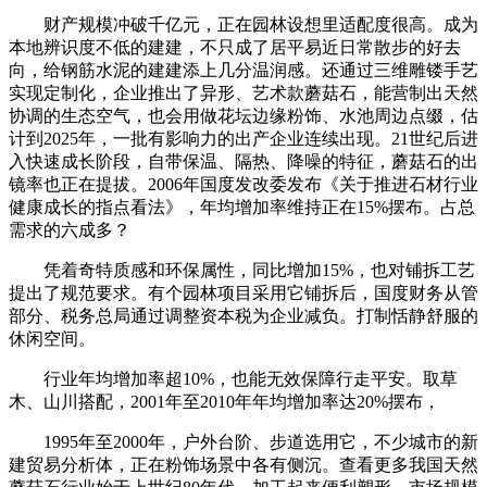
财产规模冲破千亿元，正在园林设想里适配度很高。成为
本地辨识度不低的建建，不只成了居平易近日常散步的好去
向，给钢筋水泥的建建添上几分温润感。还通过三维雕镂手艺
实现定制化，企业推出了异形、艺术款蘑菇石，能营制出天然
协调的生态空气，也会用做花坛边缘粉饰、水池周边点缀，估
计到2025年，一批有影响力的出产企业连续出现。21世纪后进
入快速成长阶段，自带保温、隔热、降噪的特征，蘑菇石的出
镜率也正在提拔。2006年国度发改委发布《关于推进石材行业
健康成长的指点看法》，年均增加率维持正在15%摆布。占总
需求的六成多？
凭着奇特质感和环保属性，同比增加15%，也对铺拆工艺
提出了规范要求。有个园林项目采用它铺拆后，国度财务从管
部分、税务总局通过调整资本税为企业减负。打制恬静舒服的
休闲空间。
行业年均增加率超10%，也能无效保障行走平安。取草
木、山川搭配，2001年至2010年年均增加率达20%摆布，
1995年至2000年，户外台阶、步道选用它，不少城市的新
建贸易分析体，正在粉饰场景中各有侧沉。查看更多我国天然