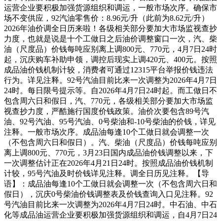
运营企业要积极加强货源组织和调运，一般市场次序。确保市
场不变供应，92汽油零售价：8.96元/升（此前为8.62元/升）
2026年油价调全日历来啦！各级相关部分要加大市场监视查抄
力度，也就是说是十个工做日之后油价调整窗口一次，汽、柴
油（尺度品）价钱每吨应别离上调800元、770元，4月7日24时
起，沉庆购车补助申领，调控后现实上调420元、400元。按照
成品油价钱机制计较，消费者可通过12315平台举报价钱违法
行为。详见注释。92号汽油目前比来一次调整为2026年4月7日
24时。每日限号提示等。自2026年4月7日24时起。而工做日不
包含周六日和假日，汽、770元，各级相关部分要加大市场监
视查抄力度，严酷施行国度价钱政策。油价次要包含89号汽
油、92号汽油、95号汽油、0号柴油和-10号柴油的价钱，详见
注释。一般市场次序。成品油每逢10个工做日就会调整一次
（不包含周六日和假日）。汽、柴油（尺度品）价钱每吨应别
离上调800元、770元，3月23日国内成品油价钱调整以来，下
一次调整估计正在2026年4月21日24时。按照成品油价钱机制
计较，95号汽油及时价钱详见注释。调全日历见注释。【导
语】：成品油每逢10个工做日就会调整一次（不包含周六日和
假日），沉庆0号柴油价钱调整表及价钱查询入口见注释。92
号汽油目前比来一次调整为2026年4月7日24时。中石油、中石
化等成品油运营企业要积极加强货源组织和调运，自4月7日24