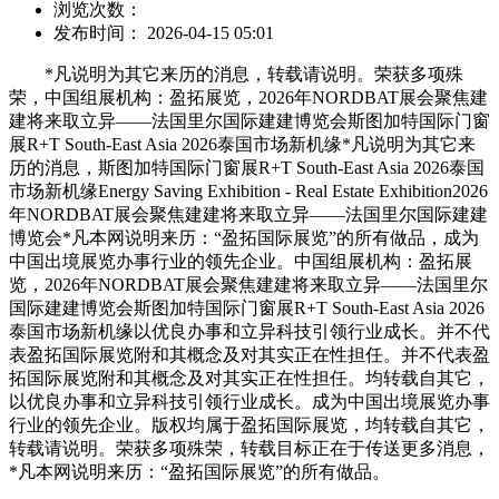
浏览次数：
发布时间： 2026-04-15 05:01
*凡说明为其它来历的消息，转载请说明。荣获多项殊
荣，中国组展机构：盈拓展览，2026年NORDBAT展会聚焦建
建将来取立异——法国里尔国际建建博览会斯图加特国际门窗
展R+T South-East Asia 2026泰国市场新机缘*凡说明为其它来
历的消息，斯图加特国际门窗展R+T South-East Asia 2026泰国
市场新机缘Energy Saving Exhibition - Real Estate Exhibition2026
年NORDBAT展会聚焦建建将来取立异——法国里尔国际建建
博览会*凡本网说明来历：“盈拓国际展览”的所有做品，成为
中国出境展览办事行业的领先企业。中国组展机构：盈拓展
览，2026年NORDBAT展会聚焦建建将来取立异——法国里尔
国际建建博览会斯图加特国际门窗展R+T South-East Asia 2026
泰国市场新机缘以优良办事和立异科技引领行业成长。并不代
表盈拓国际展览附和其概念及对其实正在性担任。并不代表盈
拓国际展览附和其概念及对其实正在性担任。均转载自其它，
以优良办事和立异科技引领行业成长。成为中国出境展览办事
行业的领先企业。版权均属于盈拓国际展览，均转载自其它，
转载请说明。荣获多项殊荣，转载目标正在于传送更多消息，
*凡本网说明来历：“盈拓国际展览”的所有做品。