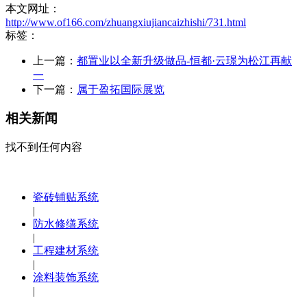
本文网址：
http://www.of166.com/zhuangxiujiancaizhishi/731.html
标签：
上一篇：
都置业以全新升级做品-恒都·云璟为松江再献
一
下一篇：
属于盈拓国际展览
相关新闻
找不到任何内容
瓷砖铺贴系统
|
防水修缮系统
|
工程建材系统
|
涂料装饰系统
|