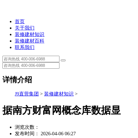
首页
关于我们
装修建材知识
装修建材百科
联系我们
详情介绍
J9直营集团
>
装修建材知识
>
据南方财富网概念库数据显
浏览次数：
发布时间： 2026-04-06 06:27