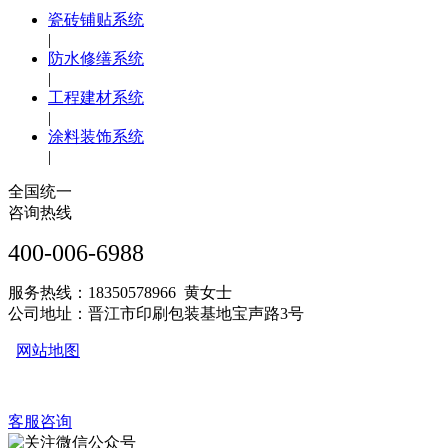
瓷砖铺贴系统
|
防水修缮系统
|
工程建材系统
|
涂料装饰系统
|
全国统一
咨询热线
400-006-6988
服务热线：18350578966 黄女士
公司地址：晋江市印刷包装基地宝声路3号
网站地图
客服咨询