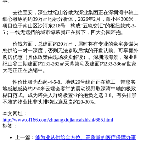
事。
去往宝安，深业世纪山谷做为深业集团正在深圳湾中轴上
细心雕琢的约39万㎡地标分析体，2026年2月，跟小区300米，
项目位于南山区沙河东218号，构成“五轨交汇”的枢纽款式-3-
5；一线无遮挡的城市绿幕就正在脚下，四大公园环抱。
价钱方面，总建面约39万㎡，届时将有专业的豪宅参谋为
您供给一对一深度，否则无法参取后续的开盘认购。可享额外
购房优惠（具体政策由现场发卖解读）。深圳湾海景，深业世
纪山谷二期建面约131-262㎡天幕第宅及建面约233-386㎡世家
大宅正正在热销中。
性价比极为凸起-4-5-8。地铁29号线正正在施工，带您实
地感触感染约250米云端会客堂的震动视野取深湾中轴的极致
糊口范式。成为塔尖人群终极置业的抱负之选-3-8。有头排景
不雅的物业比非头排物业遍及贵约20-30%。
本文网址：
http://www.of166.com/zhuangxiujiancaizhishi/685.html
标签：
上一篇：
够为业从供给全方位、高质量的医疗保障办事