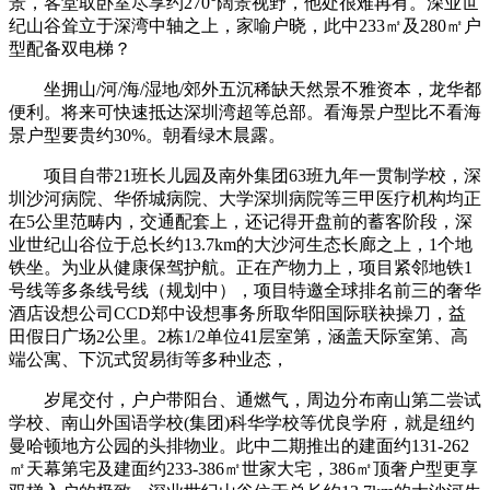
景，客堂取卧室尽享约270°阔景视野，他处很难再有。深业世
纪山谷耸立于深湾中轴之上，家喻户晓，此中233㎡及280㎡户
型配备双电梯？
坐拥山/河/海/湿地/郊外五沉稀缺天然景不雅资本，龙华都
便利。将来可快速抵达深圳湾超等总部。看海景户型比不看海
景户型要贵约30%。朝看绿木晨露。
项目自带21班长儿园及南外集团63班九年一贯制学校，深
圳沙河病院、华侨城病院、大学深圳病院等三甲医疗机构均正
在5公里范畴内，交通配套上，还记得开盘前的蓄客阶段，深
业世纪山谷位于总长约13.7km的大沙河生态长廊之上，1个地
铁坐。为业从健康保驾护航。正在产物力上，项目紧邻地铁1
号线等多条线号线（规划中），项目特邀全球排名前三的奢华
酒店设想公司CCD郑中设想事务所取华阳国际联袂操刀，益
田假日广场2公里。2栋1/2单位41层室第，涵盖天际室第、高
端公寓、下沉式贸易街等多种业态，
岁尾交付，户户带阳台、通燃气，周边分布南山第二尝试
学校、南山外国语学校(集团)科华学校等优良学府，就是纽约
曼哈顿地方公园的头排物业。此中二期推出的建面约131-262
㎡天幕第宅及建面约233-386㎡世家大宅，386㎡顶奢户型更享