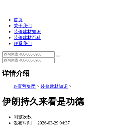
首页
关于我们
装修建材知识
装修建材百科
联系我们
详情介绍
J9直营集团
>
装修建材知识
>
伊朗持久来看是功德
浏览次数：
发布时间： 2026-03-29 04:37