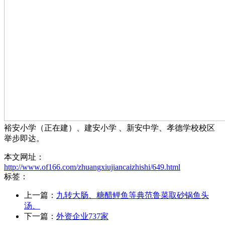
裕安小学（正在建）、建安小学 、新安中学、孝德学校校区
举步即达。
本文网址：
http://www.of166.com/zhuangxiujiancaizhishi/649.html
标签：
上一篇：
九转大肠、糖醋鲤鱼等典范鲁菜取砂锅鱼头
汤、
下一篇：
外资企业737家