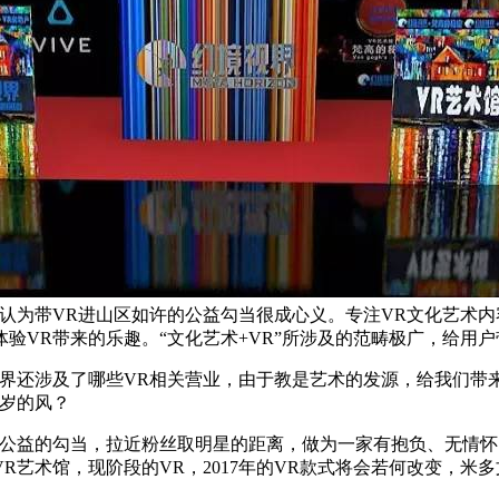
认为带VR进山区如许的公益勾当很成心义。专注VR文化艺术内
验VR带来的乐趣。“文化艺术+VR”所涉及的范畴极广，给用
还涉及了哪些VR相关营业，由于教是艺术的发源，给我们带来
来岁的风？
益的勾当，拉近粉丝取明星的距离，做为一家有抱负、无情怀
艺术馆，现阶段的VR，2017年的VR款式将会若何改变，米多