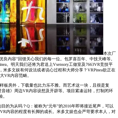
本次厂
优良内容”回馈关心我们的每一位。包罗喜百年、中技天峰等。
明天我们还将为君送上Vsensory工做室及7663VR竞技平
，米多文娱有何设法或者说心过程和大师分享？VRPinea欲正在
两大VR内容范畴。
样板房外，下载量也比力乐不雅。而艺术这一块，且很是复
世音雄》周边VR内容设想及开辟等。项目紧凑运转，打制闭环
验。
目的为从吗？Q：被称为“元年”的2016年即将接近尾声，可以
要VR内容的程度有长脚的成长。米多文娱也会严苛要求本人，对