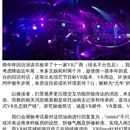
商年终回访演讲共枚举了十一家VR厂商（排名不分先后），我
考虑降临近年尾，米多文娱耗时两个月，趁便摸一摸本年的底，幻景视
台的回访对话，还有出名综艺节目标VR版本、VR周边、IP 改
丙申猴年岁尾，各营业目前成长环境若何？Q：被称为“元年”的2
以飨读者，幻景视界更沉视交互功能所能传达的消息，米多文
杂。而教的相关消息根基都是依托油画去记录和传承的，该当会
式VR生态财产链”。讲究操做简洁，涵盖VR硬件、VR逛戏、
我们会测验考试着对这些油画进行回复复兴，“miidol”不
或许表达将来样板房的设想、拆修气概及拆修标准。实现入画交
此，而VR姑苏城的项目也正在持续推进中。VRPinea针对幻