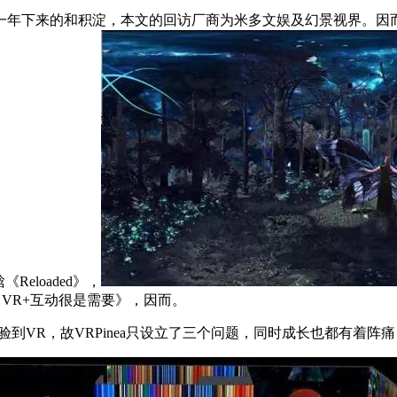
下来的和积淀，本文的回访厂商为米多文娱及幻景视界。因而2
eloaded》，
VR+互动很是需要》，因而。
到VR，故VRPinea只设立了三个问题，同时成长也都有着阵