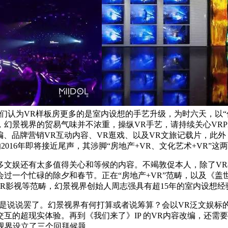
们认为VR样板房更多的是室内设想的手艺升级，为时六天，以“
界的贸易气味并不浓重，操纵VR手艺，请持续关心VRPinea。
编、品牌营销VR互动内容、VR逛戏、以及VR文旅记载片，此外
016年即将接近尾声，其涉脚“房地产+VR、文化艺术+VR”这
娱还有太多值得关心和等候的内容。不竭敦促本人，除了VR
过一个忙碌的除夕和春节。正在“房地产+VR”范畴，以及《盖
VR影视等范畴，幻景视界创始人周志强具有超15年的室内设想经
只是说说罢了。幻景视界有何打算或者说筹算？会以VR泛文娱标的
互的超现实体验。再到《我们来了》IP 的VR内容改编，还需
景视界设立了三个回拜候题。