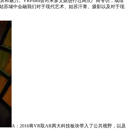
魅力。VRPinea曾对米多文娱进行过两次厂商专访，成绩
R姑苏城中会融我们对于现代艺术、姑苏汗青、摄影以及对于现
A：2016将VR取AR两大科技板块带入了公共视野，以及