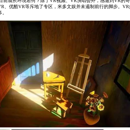
成长环境若何？除了VR视频、VR演唱会外，感遭到VR的奇异和
R、优酷VR等斥地了专区，米多文娱并未遏制前行的脚步。V
多。