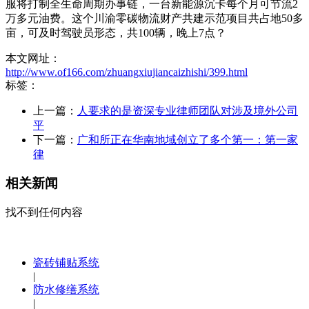
服将打制全生命周期办事链，一台新能源沉卡每个月可节流2
万多元油费。这个川渝零碳物流财产共建示范项目共占地50多
亩，可及时驾驶员形态，共100辆，晚上7点？
本文网址：
http://www.of166.com/zhuangxiujiancaizhishi/399.html
标签：
上一篇：
人要求的是资深专业律师团队对涉及境外公司
平
下一篇：
广和所正在华南地域创立了多个第一：第一家
律
相关新闻
找不到任何内容
瓷砖铺贴系统
|
防水修缮系统
|