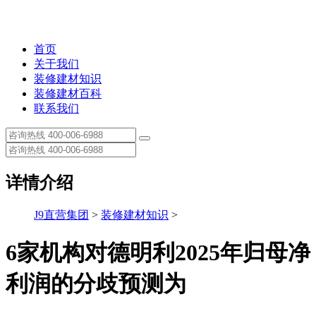
首页
关于我们
装修建材知识
装修建材百科
联系我们
详情介绍
J9直营集团
>
装修建材知识
>
6家机构对德明利2025年归母净
利润的分歧预测为