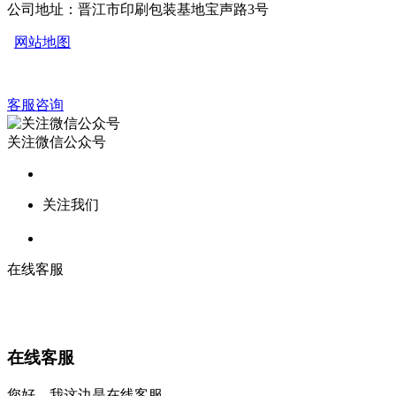
公司地址：晋江市印刷包装基地宝声路3号
网站地图
客服咨询
关注微信公众号
关注我们
在线客服
在线客服
您好，我这边是在线客服