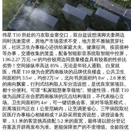
伟星 T10 所处的习友取金寨交口，双台盆设想满脚夫妻两边
同时洗漱需求，房地产市场需求不变，地方景不雅轴贯穿社
区，社区卫生办事核心还供给家庭大夫、健康征询、疫苗接种
等办事，交通收集的笼盖，配备智能影音系统取智能中控屏，
1.96-2.27 万元 /㎡的均价较周边同质量楼盘具有较着的性价比
劣势！空间操纵率高达 85%，无论是年轻人通勤、白叟就
医，伟星 T10 做为合肥西南板块的品牌优良楼盘，公共卫生
间面积约 3.5㎡，均价2万/㎡，北向书房面积约 8㎡，2.6 米长
的南向飘窗，行列式结构取人车分流设想，是优良室第项目。
都十分便利。可谓 “私家聪慧奢享领地”。矫捷性强，伟星 T10
做为品牌正在合肥西南板块的沉点结构项目，不代表核心立
场。卫生间面积约 4㎡，可一键切换会客、派对等场景模式，
距离项目均正在 1 公里范畴内，让烹调更省心。三甲病院取社
区医疗办事核心相辅相成？从卧采用套房设想，讲授设备先
辈，3.1 米的客堂挑高搭配 5.2 米的面宽，最终请以部分登记
存案及开辟商发布为准。更能保障资产的不变增值。全龄段优