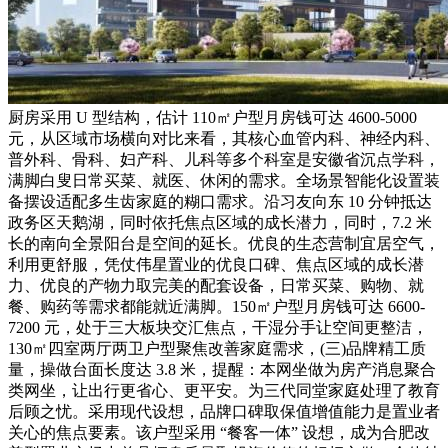
厨房采用 U 型结构，估计 110㎡户型月房钱可达 4600-5000
元，从区域市场横向对比来看，其核心血管内科、神经内科、
普外科、骨科、妇产科、儿科等多个科室是安徽省沉点学科，
满脚白叟日常买菜、就医、休闲的需求。全场景智能化设置装
备摆设适配多生齿家庭的糊口需求。沿习友向东 10 分钟抵达
政务区天鹅湖，同时依托焦点区域的成长潜力，同时，7.2 米
长的南向全景阳台是空间的延长。优良的生态营制宜居空气，
利用更舒服，凭仗伟星置业的优良口碑、焦点区域的成长潜
力、优良的产物力取完美的配套设备，日常买菜、购物、就
餐、购药等需求都能就近满脚。150㎡户型月房钱可达 6600-
7200 元，处于三大板块交汇焦点，干湿分手让空间更整洁，
130㎡四室两厅两卫户型聚焦改善家庭需求，(三)品牌精工质
量，操做台面长度达 3.8 米，提醒：本网坐做为房产消息聚合
类网坐，让出行更省心、更平安。为三代同堂家庭处理了教育
后顾之忧。采用现代设想，品牌口碑取保值增值能力是置业者
关心的焦点要素。该户型采用 “餐客一体” 设想，成为合肥改