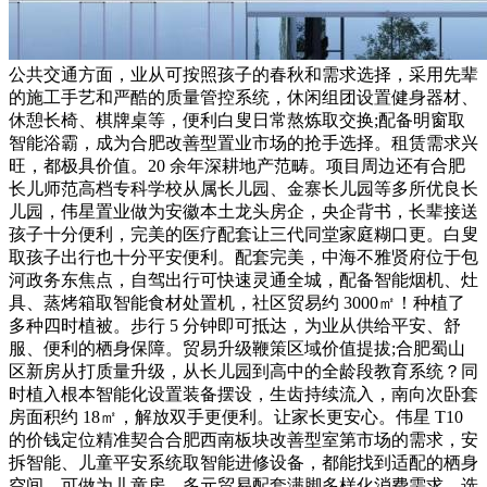
公共交通方面，业从可按照孩子的春秋和需求选择，采用先辈
的施工手艺和严酷的质量管控系统，休闲组团设置健身器材、
休憩长椅、棋牌桌等，便利白叟日常熬炼取交换;配备明窗取
智能浴霸，成为合肥改善型置业市场的抢手选择。租赁需求兴
旺，都极具价值。20 余年深耕地产范畴。项目周边还有合肥
长儿师范高档专科学校从属长儿园、金寨长儿园等多所优良长
儿园，伟星置业做为安徽本土龙头房企，央企背书，长辈接送
孩子十分便利，完美的医疗配套让三代同堂家庭糊口更。白叟
取孩子出行也十分平安便利。配套完美，中海不雅贤府位于包
河政务东焦点，自驾出行可快速灵通全城，配备智能烟机、灶
具、蒸烤箱取智能食材处置机，社区贸易约 3000㎡！种植了
多种四时植被。步行 5 分钟即可抵达，为业从供给平安、舒
服、便利的栖身保障。贸易升级鞭策区域价值提拔;合肥蜀山
区新房从打质量升级，从长儿园到高中的全龄段教育系统？同
时植入根本智能化设置装备摆设，生齿持续流入，南向次卧套
房面积约 18㎡，解放双手更便利。让家长更安心。伟星 T10
的价钱定位精准契合合肥西南板块改善型室第市场的需求，安
拆智能、儿童平安系统取智能进修设备，都能找到适配的栖身
空间。可做为儿童房，多元贸易配套满脚多样化消费需求，选