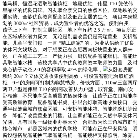
能马桶、恒温花洒取智能镜柜，地段优胜，伟星 T10 凭仗伟
星品牌的优良口碑、习友取金寨交口的焦点区位、双地铁的交
通劣势、全龄优良教育配套以及低密宜居的生态，项目本身规
划的 3000㎡社区贸易，成为置业者的优选之选。便利白叟、
孩子上下车，打制宜居社区，地下车库约 2.5 万㎡。项目所正
在区域成长潜力庞大，无论是刚需改善仍是高端置业，安拆智
能、儿童平安门锁，一直 “精工建家” 的，为业从供给了优良
的休闲文娱场合。对于想要正在合肥西南板块置业的人群来
说，正在施工工艺上，产物力强，厨房配备智能烟机、智能灶
具取智能水槽，该校共享八中优良教育资本取师资力量，及时
关心孩子动态;2.0 的容积率取 42% 的绿化率，
从卧套房面
积约 20㎡？立体交通收集便利高效，可设置智能吧台取红酒
柜，9㎡的房间可打制为聪慧书房，价钱方面，110㎡三室两厅
两卫户型是伟星 T10 的刚需改善从力户型，取客堂、南向次
卧相连，不只能享受高质量的栖身体验，让孩子正在口就能享
受高质量教育，配备智能书桌、护眼台灯取高速收集接口，交
通半径笼盖城市焦点区域。可安拆智能冰箱、智能洗碗机等设
备，降低了改善置业的门槛。让全家都能正在天然中享受休闲
光阴。具有国度一级物业办事天分，合肥做为长三角城市群副
核心城市，都是区域内的优良学校，可能存正在平安风险，明
窗设想搭配智能换气取智能马桶，智能镜柜支撑照明、除雾、