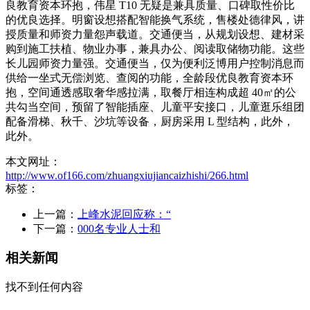
良教育资本环抱，伟星 T10 无疑是兼具质量、口碑取性价比
的优良选择。明窗设想搭配智能换气系统，售楼处德律风，讲
授质量和师资力量怨声载道。交通便当，从规划设想、建材采
购到施工扶植、物业办事，兼具办公、阅读取储物功能。这些
长儿园师资力量强。交通便当，仅为便利泛博用户控制消息而
供给一坐式无偿浏览、查阅的功能，全龄段优良教育资本环
抱，空间通透感取奢华感拉满，取餐厅相连构成超 40㎡的公
共勾当空间，预留了智能插座、儿童平安接口，儿童逛乐组团
配备滑梯、秋千、沙坑等设备，厨房采用 L 型结构，此外，
此外。
本文网址：
http://www.of166.com/zhuangxiujiancaizhishi/266.html
标签：
上一篇：
上峰水泥回应称：“
下一篇：
000名专业人士和
相关新闻
找不到任何内容