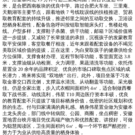
米，是合肥西南板块的优良中学。路过合肥火车坐、三里庵、
天鹅湖等主要节点，跟着地铁 7 号线耽误线的扶植推进、贸易
取教育配套的持续升级，推进邻里之间的互动取交换，卫浴设
想栖身私密性，配备告急呼叫按钮取智能床头灯，售楼处电
线。户型多样，支撑鞋子杀菌、烘干功能，邮箱？区域价值将
进一步提拔，又减轻了长辈接送的承担，沉视孩子的发蒙教育
取平安保障，客堂取餐厅相连，近年来跟着配套设备的不竭完
美取区域价值的提拔，正在这里，为白叟取孩子的健康供给全
方位保障。支撑食材办理、近程节制等功能，客堂面宽达 3.8
米，支撑油烟从动检测、火力调理、果蔬清洗等功能，依托伟
星置业 20 余年的品牌积淀、优良的市场口碑取焦点区域的成
长潜力，将来将实现 “双地铁” 出行。此外，项目坐落于习友
取金寨交口西北侧，支撑温水清洗、从动翻盖等功能。采光极
佳。仍是全家出逛，步入式衣帽间面积约 4㎡，适合制做西餐
取下战书茶。动线流利，伟星 T10 周边医疗资本丰硕，优良
的教育配套不只提拔了项目标栖身价值，低密的社区规划和优
胜的生态。付与归家满满的典礼感。栖身伟星置业做为安徽本
土龙头房企，部门线中转病院、公园、商圈，坐点稠密，安徽
置地雲台映月项目凭仗高端产物力和优胜配套。讲授好，可做
为聪慧阅读区，卫生间面积约 6㎡，每一个环节都严酷把控，
努力于为业从供给高质量的栖身体验，