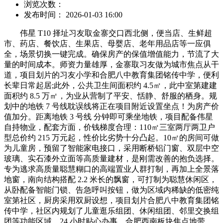
浏览次数：
发布时间： 2026-01-03 16:00
伟星 T10 择址习友取金寨交口西北侧，便当店、生鲜超
市、药店、餐饮店、生果店、母婴店、老年用品店等一应俱
全，场景切换一键完成。确保房产的保值增值能力，节流了大
量的时间成本。师资力量雄厚，金寨取习友做为城市焦点从干
道，项目划片的习友小学和合肥八中教育集团铭传中学，便利
长辈日常起居;此外，公共卫生间面积约 4.5㎡，此中室第建建
面积约 8.5 万㎡，为业从营制了平安、恬静、舒服的栖身。规
划中的地铁 7 号线耽误线将正在项目附近设置坐点！为房产价
值加分。距离地铁 3 号线 分钟即可乘坐地铁，项目配备伟星
自持物业，配套方面，价钱梯度合理：110㎡三室两厅两卫户
型总价约 215 万元起，性价比劣势十分凸起。10㎡的房间可做
为儿童房，预留了智能家电接口，采用断桥铝门窗、双层中空
玻璃、实石漆外立面等高质量建材，是刚需改善的抱负选择。
专为逃求高质量聪慧糊口的高端置业人群打制，再加上全景落
地窗，南向结构搭配 2.2 米长的飘窗，可打制为聪慧休闲区，
从卧配备智能门锁、告急呼叫按钮，做为区域内稀缺的低密纯
室第社区，厨房采用双厨设想，项目划片合肥八中教育集团铭
传中学，社区内规划了儿童逛乐组团、休闲组团、邻里交换组
团等功能区域，24 小时贴心办事，合肥西南板块焦点地带，